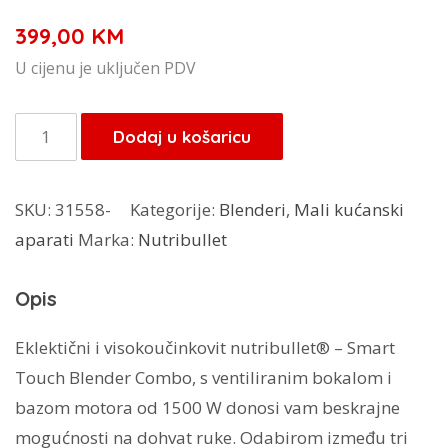
399,00
KM
U cijenu je uključen PDV
Nutribullet
Dodaj u košaricu
Smart
Touch
SKU:
31558-
Kategorije:
Blenderi
,
Mali kućanski
Blender
aparati
Marka:
Nutribullet
Combo
1500
Opis
W
količina
Eklektični i visokoučinkovit nutribullet® – Smart
Touch Blender Combo, s ventiliranim bokalom i
bazom motora od 1500 W donosi vam beskrajne
mogućnosti na dohvat ruke. Odabirom između tri