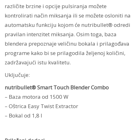
različite brzine i opcije pulsiranja možete
kontrolirati način miksanja ili se možete osloniti na
automatsku funkciju kojom će nutribullet® odredi
pravilan intenzitet miksanja. Osim toga, baza
blendera prepoznaje veličinu bokala i prilagođava
programe kako bi se prilagodila željenoj količini,
zadržavajući istu kvalitetu.
Uključuje:
nutribullet® Smart Touch Blender Combo
– Baza motora od 1500 W
– Oštrica Easy Twist Extractor
– Bokal od 1,8 l