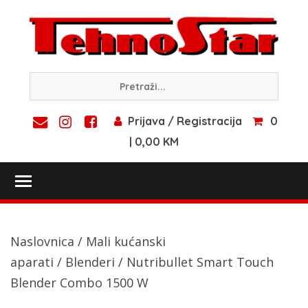
Skip
to
content
Prijava / Registracija
0
| 0,00 KM
Toggle main menu visibility
Naslovnica
/
Mali kućanski
aparati
/
Blenderi
/ Nutribullet Smart Touch
Blender Combo 1500 W