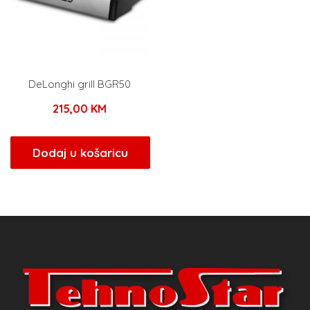
DeLonghi grill BGR50
215,00
KM
Dodaj u košaricu