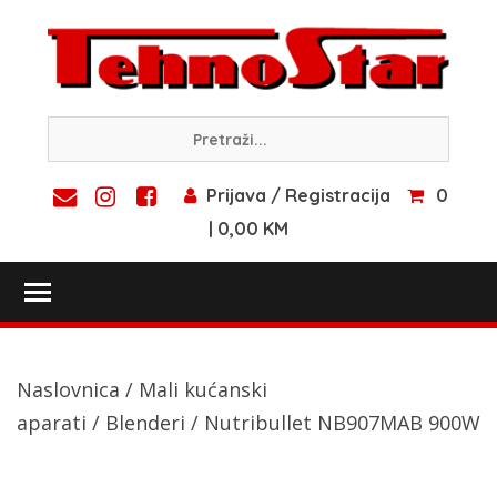
Skip
to
content
Prijava / Registracija
0
| 0,00 KM
Toggle main menu visibility
Naslovnica
/
Mali kućanski
aparati
/
Blenderi
/ Nutribullet NB907MAB 900W