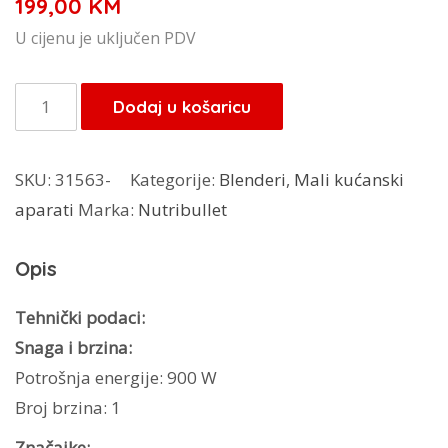
199,00
KM
U cijenu je uključen PDV
Nutribullet
Dodaj u košaricu
NB907MAB
900W
SKU:
31563-
Kategorije:
Blenderi
,
Mali kućanski
količina
aparati
Marka:
Nutribullet
Opis
Tehnički podaci:
Snaga i brzina:
Potrošnja energije: 900 W
Broj brzina: 1
Značajke: