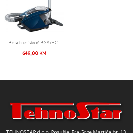
Bosch usisivač BGS7RCL
649,00
KM
TEHNOSTAR d.o.o. Posušje, Fra Grge Martića br. 13,