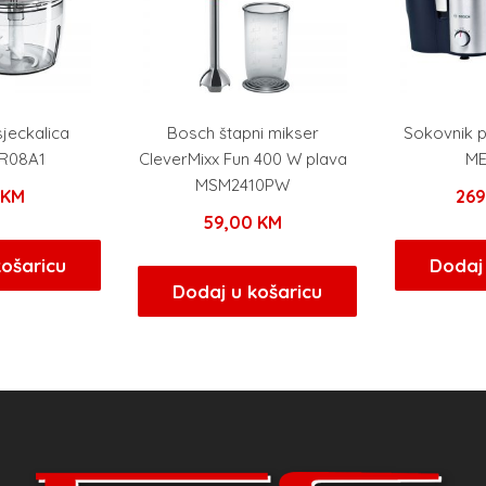
sjeckalica
Bosch štapni mikser
Sokovnik p
MR08A1
CleverMixx Fun 400 W plava
ME
MSM2410PW
0
KM
26
59,00
KM
košaricu
Dodaj 
Dodaj u košaricu