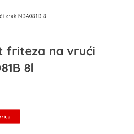
ući zrak NBA081B 8l
t friteza na vrući
81B 8l
aricu