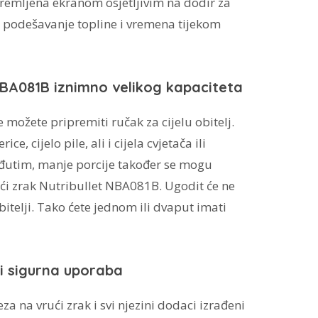
premljena ekranom osjetljivim na dodir za
i podešavanje topline i vremena tijekom
NBA081B iznimno velikog kapaciteta
e možete pripremiti ručak za cijelu obitelj.
ce, cijelo pile, ali i cijela cvjetača ili
đutim, manje porcije također se mogu
rući zrak Nutribullet NBA081B. Ugodit će ne
bitelji. Tako ćete jednom ili dvaput imati
i i sigurna uporaba
a na vrući zrak i svi njezini dodaci izrađeni