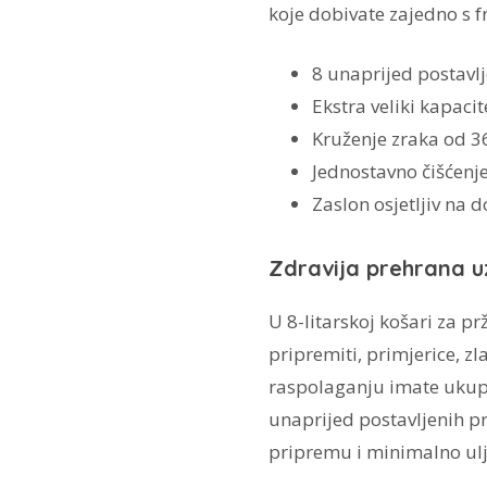
koje dobivate zajedno s f
8 unaprijed postavl
Ekstra veliki kapaci
Kruženje zraka od 3
Jednostavno čišćenj
Zaslon osjetljiv na 
Zdravija prehrana uz
U 8-litarskoj košari za 
pripremiti, primjerice, zl
raspolaganju imate ukup
unaprijed postavljenih p
pripremu i minimalno ulj