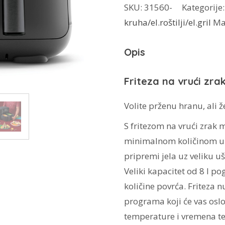
SKU:
31560-
Kategorije
vrući
kruha/el.roštilji/el.gril
Ma
zrak
NBA081B
Opis
8l
količina
Friteza na vrući zra
Volite prženu hranu, ali žel
S fritezom na vrući zrak
minimalnom količinom ulj
pripremi jela uz veliku u
Veliki kapacitet od 8 l po
količine povrća. Friteza 
programa koji će vas osl
temperature i vremena te d