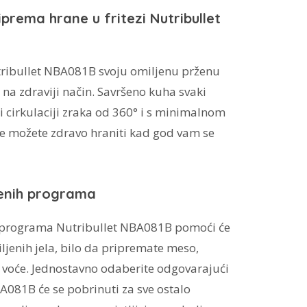
prema hrane u fritezi Nutribullet
utribullet NBA081B svoju omiljenu prženu
na zdraviji način. Savršeno kuha svaki
 cirkulaciji zraka od 360° i s minimalnom
se možete zdravo hraniti kad god vam se
jenih programa
h programa Nutribullet NBA081B pomoći će
ljenih jela, bilo da pripremate meso,
iti voće. Jednostavno odaberite odgovarajući
A081B će se pobrinuti za sve ostalo