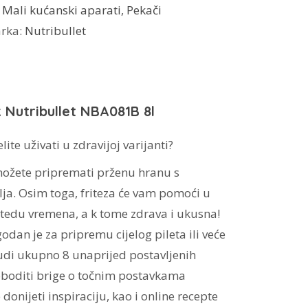
:
Mali kućanski aparati
,
Pekači
rka:
Nutribullet
k Nutribullet NBA081B 8l
ite uživati ​​u zdravijoj varijanti?
 možete pripremati prženu hranu s
a. Osim toga, friteza će vam pomoći u
štedu vremena, a k tome zdrava i ukusna!
godan je za pripremu cijelog pileta ili veće
nudi ukupno 8 unaprijed postavljenih
oboditi brige o točnim postavkama
onijeti inspiraciju, kao i online recepte