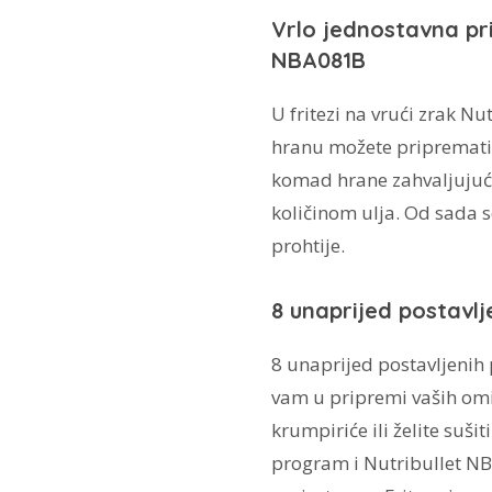
Vrlo jednostavna pri
NBA081B
U fritezi na vrući zrak N
hranu možete pripremati 
komad hrane zahvaljujući
količinom ulja. Od sada 
prohtije.
8 unaprijed postavl
8 unaprijed postavljeni
vam u pripremi vaših omi
krumpiriće ili želite suš
program i Nutribullet NB