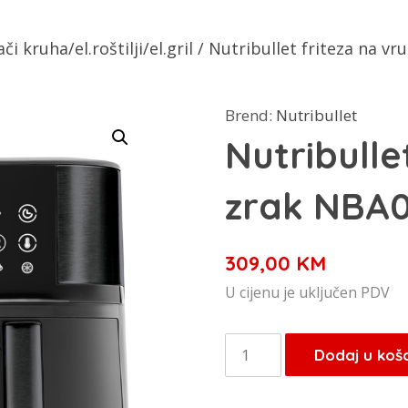
či kruha/el.roštilji/el.gril
/ Nutribullet friteza na vr
Brend:
Nutribullet
Nutribulle
zrak NBA0
309,00
KM
U cijenu je uključen PDV
Nutribullet
Dodaj u koš
friteza
na