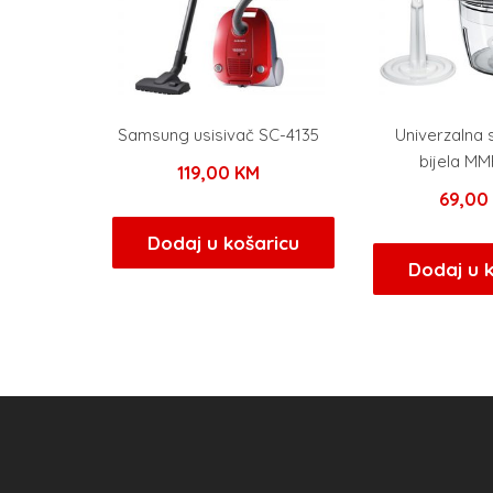
Samsung usisivač SC-4135
Univerzalna 
bijela M
119,00
KM
69,0
Dodaj u košaricu
Dodaj u 