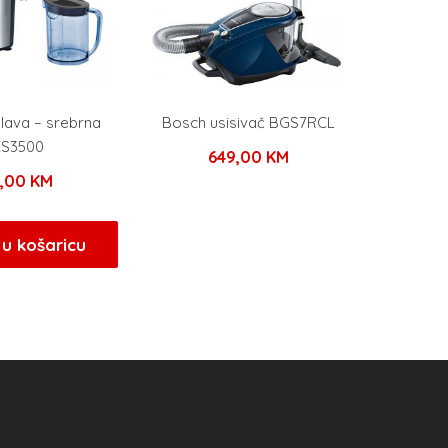
lava – srebrna
Bosch usisivač BGS7RCL
S3500
649,00
KM
9,00
KM
u košaricu