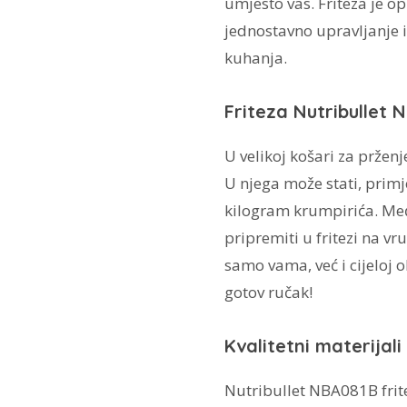
umjesto vas. Friteza je o
jednostavno upravljanje 
kuhanja.
Friteza Nutribullet 
U velikoj košari za prženj
U njega može stati, primjeri
kilogram krumpirića. Me
pripremiti u fritezi na v
samo vama, već i cijeloj o
gotov ručak!
Kvalitetni materijal
Nutribullet NBA081B fritez