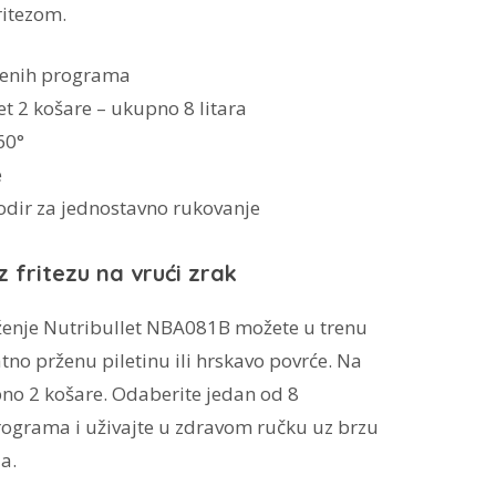
ritezom.
jenih programa
tet 2 košare – ukupno 8 litara
60°
e
dodir za jednostavno rukovanje
 fritezu na vrući zrak
prženje Nutribullet NBA081B možete u trenu
atno prženu piletinu ili hrskavo povrće. Na
no 2 košare. Odaberite jedan od 8
rograma i uživajte u zdravom ručku uz brzu
a.