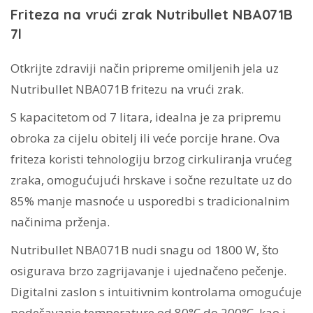
količina
Friteza na vrući zrak Nutribullet NBA071B
7l
Otkrijte zdraviji način pripreme omiljenih jela uz
Nutribullet NBA071B fritezu na vrući zrak.
S kapacitetom od 7 litara, idealna je za pripremu
obroka za cijelu obitelj ili veće porcije hrane. Ova
friteza koristi tehnologiju brzog cirkuliranja vrućeg
zraka, omogućujući hrskave i sočne rezultate uz do
85% manje masnoće u usporedbi s tradicionalnim
načinima prženja.
Nutribullet NBA071B nudi snagu od 1800 W, što
osigurava brzo zagrijavanje i ujednačeno pečenje.
Digitalni zaslon s intuitivnim kontrolama omogućuje
podešavanje temperature od 80°C do 200°C, kao i