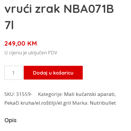
vrući zrak NBA071B
7l
249,00
KM
U cijenu je uključen PDV
Nutribullet
Dodaj u košaricu
friteza
na
SKU:
31559-
Kategorije:
Mali kućanski aparati
,
vrući
Pekači kruha/el.roštilji/el.gril
Marka:
Nutribullet
zrak
NBA071B
Opis
7l