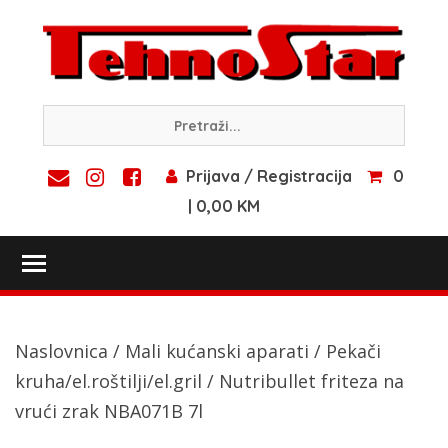
Skip
to
content
Prijava / Registracija
0
| 0,00 KM
Toggle main menu visibility
Naslovnica
/
Mali kućanski aparati
/
Pekači
kruha/el.roštilji/el.gril
/ Nutribullet friteza na
vrući zrak NBA071B 7l