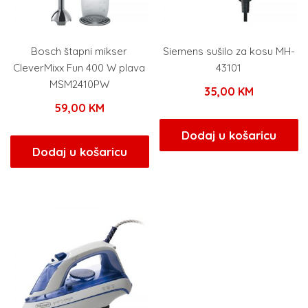
Bosch štapni mikser
Siemens sušilo za kosu MH-
CleverMixx Fun 400 W plava
43101
MSM2410PW
35,00
KM
59,00
KM
Dodaj u košaricu
Dodaj u košaricu