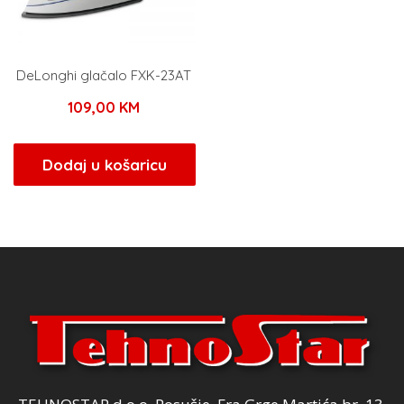
DeLonghi glačalo FXK-23AT
109,00
KM
Dodaj u košaricu