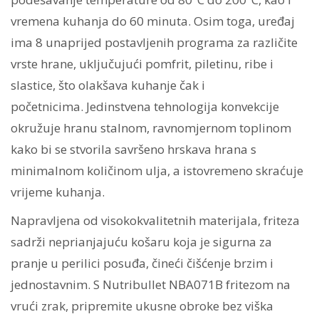
vremena kuhanja do 60 minuta. Osim toga, uređaj
ima 8 unaprijed postavljenih programa za različite
vrste hrane, uključujući pomfrit, piletinu, ribe i
slastice, što olakšava kuhanje čak i
početnicima. Jedinstvena tehnologija konvekcije
okružuje hranu stalnom, ravnomjernom toplinom
kako bi se stvorila savršeno hrskava hrana s
minimalnom količinom ulja, a istovremeno skraćuje
vrijeme kuhanja.
Napravljena od visokokvalitetnih materijala, friteza
sadrži neprianjajuću košaru koja je sigurna za
pranje u perilici posuđa, čineći čišćenje brzim i
jednostavnim. S Nutribullet NBA071B fritezom na
vrući zrak, pripremite ukusne obroke bez viška