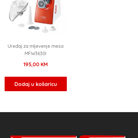
Uređaj za mljevenje mesa
MFW3630I
195,00
KM
Dodaj u košaricu