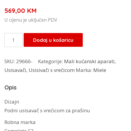
569,00
KM
U cijenu je uključen PDV
Miele
Dodaj u košaricu
usisivač
C2
SKU:
29666-
Kategorije:
Mali kućanski aparati
,
Complate
Usisavači
,
Usisivači s vrećicom
Marka:
Miele
Black
Pearl
Opis
količina
Dizajn
Podni usisavač s vrećicom za prašinu
Robna marka
Complete C2