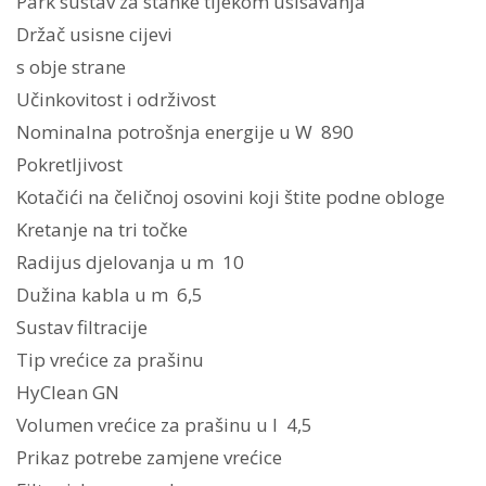
Park sustav za stanke tijekom usisavanja
Držač usisne cijevi
s obje strane
Učinkovitost i održivost
Nominalna potrošnja energije u W 890
Pokretljivost
Kotačići na čeličnoj osovini koji štite podne obloge
Kretanje na tri točke
Radijus djelovanja u m 10
Dužina kabla u m 6,5
Sustav filtracije
Tip vrećice za prašinu
HyClean GN
Volumen vrećice za prašinu u l 4,5
Prikaz potrebe zamjene vrećice