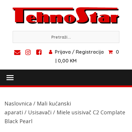
Skip
to
content
Prijava / Registracija
0
| 0,00 KM
Toggle main menu visibility
Naslovnica
/
Mali kućanski
aparati
/
Usisavači
/ Miele usisivač C2 Complate
Black Pearl