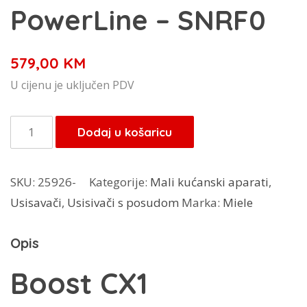
PowerLine – SNRF0
579,00
KM
U cijenu je uključen PDV
Miele
Dodaj u košaricu
usisivač
bez
SKU:
25926-
Kategorije:
Mali kućanski aparati
,
vrećica
Usisavači
,
Usisivači s posudom
Marka:
Miele
Boost
CX1
Opis
PowerLine
-
Boost CX1
SNRF0