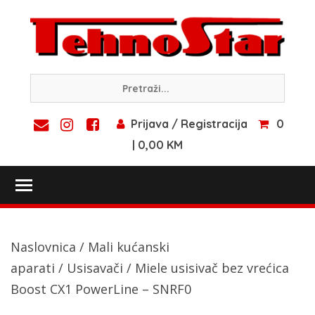
Skip
to
content
Prijava / Registracija
0
| 0,00 KM
Toggle main menu visibility
Naslovnica
/
Mali kućanski
aparati
/
Usisavači
/ Miele usisivač bez vrećica
Boost CX1 PowerLine – SNRF0