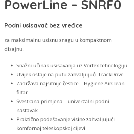
PowerLine – SNRF0
količina
Podni usisavač bez vrećice
za maksimalnu usisnu snagu u kompaktnom
dizajnu.
Snažni učinak usisavanja uz Vortex tehnologiju
Uvijek ostaje na putu zahvaljujući TrackDrive
Zadržava najsitnije čestice – Hygiene AirClean
filtar
Svestrana primjena – univerzalni podni
nastavak
Praktično podešavanje visine zahvaljujući
komfornoj teleskopskoj cijevi