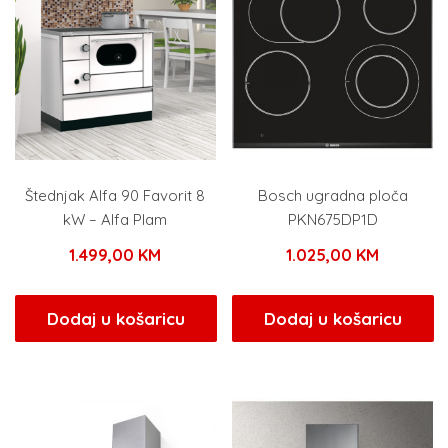
Štednjak Alfa 90 Favorit 8
Bosch ugradna ploča
kW – Alfa Plam
PKN675DP1D
1.499,00
KM
1.025,00
KM
Dodaj u košaricu
Dodaj u košaricu