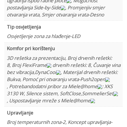
ugradnja ispod radne ploče
,
Mogućnost
postavljanja Side-by-Side
,
Promjenjiv smjer
otvaranja vrata
,
Smjer otvaranja vrata-Desno
Tip osvjetljenja
Osvjetljenje zona za hlađenje-LED
Komfor pri korištenju
3D rešetka za prezentaciju
,
Broj drvenih rešetki:
8
,
Broj FlexiFrame
drvenih rešetki: 8
,
Čuvanje vina
bez vibracija
,
DynaCool
,
Materijal drvenih rešetki:
Bukva
,
Pomoć pri otvaranju vrata-Push2open
,
Potrebandodatni pribor za Miele@home
: XKS
3130 W
,
Silence sistem
,
SoftClose
,
SommelierSet
,
Uspostavljanje mreže s Miele@home
Upravljanje
Broj temperaturnih zona-2
,
Koncept upravljanja-