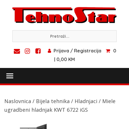
Skip
to
content
Prijava / Registracija
0
| 0,00 KM
Toggle main menu visibility
Naslovnica
/
Bijela tehnika
/
Hladnjaci
/ Miele
ugradbeni hladnjak KWT 6722 iGS