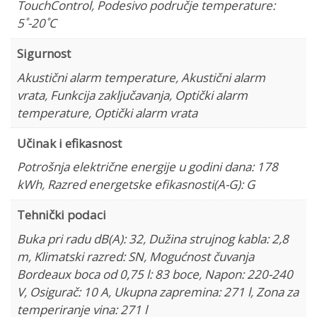
TouchControl
,
Podesivo područje temperature:
5˚-20˚C
Sigurnost
Akustični alarm temperature
,
Akustični alarm
vrata
,
Funkcija zaključavanja
,
Optički alarm
temperature
,
Optički alarm vrata
Učinak i efikasnost
Potrošnja električne energije u godini dana: 178
kWh
,
Razred energetske efikasnosti(A-G): G
Tehnički podaci
Buka pri radu dB(A): 32
,
Dužina strujnog kabla: 2,8
m
,
Klimatski razred: SN
,
Mogućnost čuvanja
Bordeaux boca od 0,75 l: 83 boce
,
Napon: 220-240
V
,
Osigurač: 10 A
,
Ukupna zapremina: 271 l
,
Zona za
temperiranje vina: 271 l