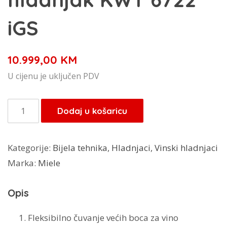
iGS
10.999,00
KM
U cijenu je uključen PDV
Miele
Dodaj u košaricu
ugradbeni
hladnjak
Kategorije:
Bijela tehnika
,
Hladnjaci
,
Vinski hladnjaci
KWT
Marka:
Miele
6722
iGS
Opis
količina
Fleksibilno čuvanje većih boca za vino