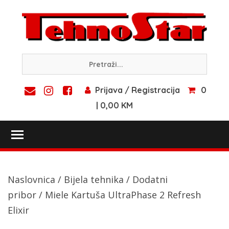
Skip
to
content
Prijava / Registracija
0
| 0,00 KM
Toggle main menu visibility
Naslovnica
/
Bijela tehnika
/
Dodatni
pribor
/ Miele Kartuša UltraPhase 2 Refresh
Elixir