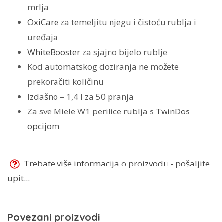
mrlja
OxiCare
za temeljitu njegu i čistoću rublja i
uređaja
WhiteBooster
za sjajno bijelo rublje
Kod automatskog doziranja ne možete
prekoračiti količinu
Izdašno – 1,4 l za 50 pranja
Za sve Miele W1 perilice rublja s
TwinDos
opcijom
Trebate više informacija o proizvodu - pošaljite
upit...
Povezani proizvodi