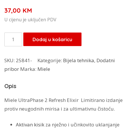
37,00
KM
U cijenu je uključen PDV
Miele
Dodaj u košaricu
Kartuša
UltraPhase
SKU:
25841-
Kategorije:
Bijela tehnika
,
Dodatni
2
pribor
Marka:
Miele
Refresh
Elixir
Opis
količina
Miele UltraPhase 2 Refresh Elixir Limitirano izdanje
protiv neugodnih mirisa i za ultimativnu čistoću.
Aktivan kisik
za nježno i učinkovito uklanjanje