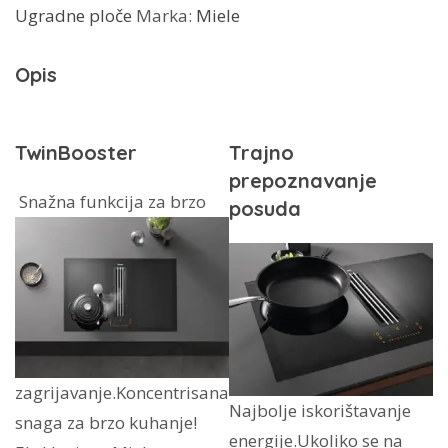
Ugradne ploče
Marka:
Miele
integriranom
napom
Opis
KMDA
7476
FL
TwinBooster
Trajno
količina
prepoznavanje
Snažna funkcija za brzo
posuda
zagrijavanje.Koncentrisana
Najbolje iskorištavanje
snaga za brzo kuhanje!
energije.Ukoliko se na