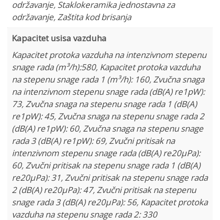
održavanje
,
Staklokeramika jednostavna za
održavanje
,
Zaštita kod brisanja
Kapacitet usisa vazduha
Kapacitet protoka vazduha na intenzivnom stepenu
snage rada (m³/h):580
,
Kapacitet protoka vazduha
na stepenu snage rada 1 (m³/h): 160
,
Zvučna snaga
na intenzivnom stepenu snage rada (dB(A) re1pW):
73
,
Zvučna snaga na stepenu snage rada 1 (dB(A)
re1pW): 45
,
Zvučna snaga na stepenu snage rada 2
(dB(A) re1pW): 60
,
Zvučna snaga na stepenu snage
rada 3 (dB(A) re1pW): 69
,
Zvučni pritisak na
intenzivnom stepenu snage rada (dB(A) re20µPa):
60
,
Zvučni pritisak na stepenu snage rada 1 (dB(A)
re20µPa): 31
,
Zvučni pritisak na stepenu snage rada
2 (dB(A) re20µPa): 47
,
Zvučni pritisak na stepenu
snage rada 3 (dB(A) re20µPa): 56
,
Kapacitet protoka
vazduha na stepenu snage rada 2: 330