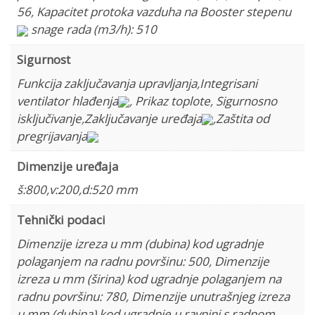
56
,
Kapacitet protoka vazduha na Booster stepenu
snage rada (m3/h): 510
Sigurnost
Funkcija zaključavanja upravljanja
,
Integrisani
ventilator hlađenja
,
Prikaz toplote
,
Sigurnosno
isključivanje
,
Zaključavanje uređaja
,
Zaštita od
pregrijavanja
Dimenzije uređaja
š:800,v:200,d:520 mm
Tehnički podaci
Dimenzije izreza u mm (dubina) kod ugradnje
polaganjem na radnu površinu: 500
,
Dimenzije
izreza u mm (širina) kod ugradnje polaganjem na
radnu površinu: 780
,
Dimenzije unutrašnjeg izreza
u mm (dubina) kod ugradnje u ravnini s radnom