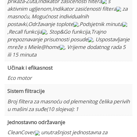
prikaza-Žuta
,
Indikator zasićenosti filtera
s
aktivnim ugljenom
,
Indikator zasićenosti filtera
za
masnoću
,
Mogućnost individualnih
postavki
,
Održavanje toplote
,
Podsjetnik minuta
,
Recall funkcija
,
Stop&Go funkcija
,
Trajno
prepoznavanje prisutnosti posude
,
Uspostavljanje
mreže s Miele@home
,
Vrijeme dodatnog rada 5
ili 15 minuta
Učinak i efikasnost
Eco motor
Sistem filtracije
Broj filtera za masnoću od plemenitog čelika perivih
u mašini za suđe(10 slojeva): 1
Jednostavno održavanje
CleanCover
unutrašnjost jednostavna za