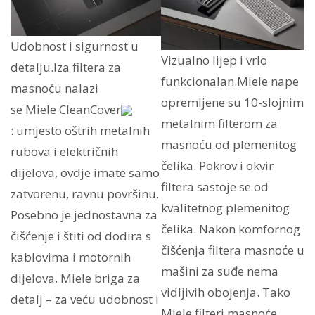
Udobnost i sigurnost u
Vizualno lijep i vrlo
detalju.Iza filtera za
funkcionalan.Miele nape
masnoću nalazi
opremljene su 10-slojnim
se Miele CleanCover
metalnim filterom za
: umjesto oštrih metalnih
masnoću od plemenitog
rubova i električnih
čelika. Pokrov i okvir
dijelova, ovdje imate samo
filtera sastoje se od
zatvorenu, ravnu površinu.
kvalitetnog plemenitog
Posebno je jednostavna za
čelika. Nakon komfornog
čišćenje i štiti od dodira s
čišćenja filtera masnoće u
kablovima i motornih
mašini za suđe nema
dijelova. Miele briga za
vidljivih obojenja. Tako
detalj – za veću udobnost i
Miele filteri masnoće