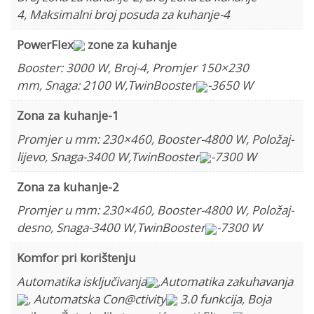
4
,
Maksimalni broj posuda za kuhanje-4
PowerFlex
zone za kuhanje
Booster: 3000 W
,
Broj-4
,
Promjer 150×230
mm
,
Snaga: 2100 W
,
TwinBooster
-3650 W
Zona za kuhanje-1
Promjer u mm: 230×460
,
Booster-4800 W
,
Položaj-
lijevo
,
Snaga-3400 W
,
TwinBooster
-7300 W
Zona za kuhanje-2
Promjer u mm: 230×460
,
Booster-4800 W
,
Položaj-
desno
,
Snaga-3400 W
,
TwinBooster
-7300 W
Komfor pri korištenju
Automatika isključivanja
,
Automatika zakuhavanja
,
Automatska Con@ctivity
3.0 funkcija
,
Boja