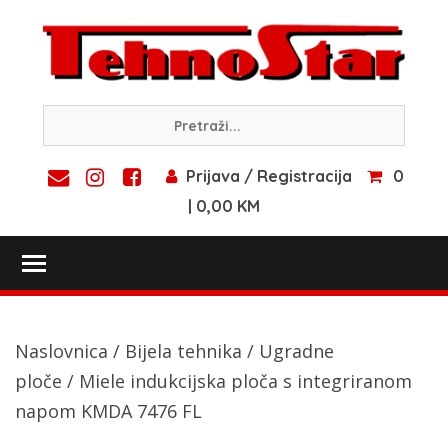
Skip
to
content
Prijava / Registracija
0
| 0,00 KM
Toggle main menu visibility
Naslovnica
/
Bijela tehnika
/
Ugradne
ploče
/ Miele indukcijska ploča s integriranom
napom KMDA 7476 FL