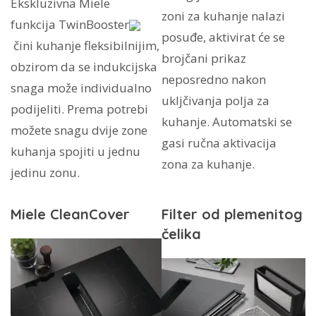
Ekskluzivna Miele
zoni za kuhanje nalazi
funkcija TwinBooster
posuđe, aktivirat će se
čini kuhanje fleksibilnijim,
brojčani prikaz
obzirom da se indukcijska
neposredno nakon
snaga može individualno
ukljčivanja polja za
podijeliti. Prema potrebi
kuhanje. Automatski se
možete snagu dvije zone
gasi ručna aktivacija
kuhanja spojiti u jednu
zona za kuhanje.
jedinu zonu.
Miele CleanCover
Filter od plemenitog
čelika