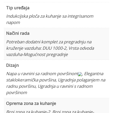
Tip uređaja
Indukcijska ploča za kuhanje sa integrisanom
napom
Načini rada
Potreban dodatni komplet za pregradnju na
kruženje vazduha: DUU 1000-2
,
Vrsta odvoda
vazduha-Mogućnost pregradnje
Dizajn
Napa u ravnini sa radnom površinom
,
Elegantna
staklokeramička površina
,
Ugradnja polaganjem na
radnu površinu
,
Ugradnja u ravnini s radnom
površinom
Oprema zona za kuhanje
Broj zona za kuhanje-2
,
Broj zona za kuhanje-