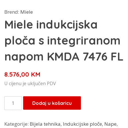
Brend:
Miele
Miele indukcijska
ploča s integriranom
napom KMDA 7476 FL
8.576,00
KM
U cijenu je uključen PDV
Miele
Dodaj u košaricu
indukcijska
ploča
Kategorije:
Bijela tehnika
,
Indukcijske ploče
,
Nape
,
s