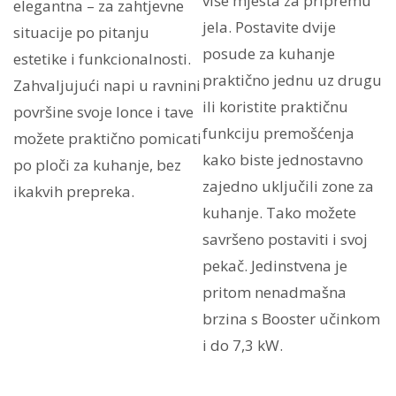
više mjesta za pripremu
elegantna – za zahtjevne
jela. Postavite dvije
situacije po pitanju
posude za kuhanje
estetike i funkcionalnosti.
praktično jednu uz drugu
Zahvaljujući napi u ravnini
ili koristite praktičnu
površine svoje lonce i tave
funkciju premošćenja
možete praktično pomicati
kako biste jednostavno
po ploči za kuhanje, bez
zajedno uključili zone za
ikakvih prepreka.
kuhanje. Tako možete
savršeno postaviti i svoj
pekač. Jedinstvena je
pritom nenadmašna
brzina s Booster učinkom
i do 7,3 kW.