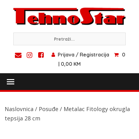
Skip
to
content
Prijava / Registracija
0
| 0,00 KM
Toggle main menu visibility
Naslovnica
/
Posuđe
/ Metalac Fitology okrugla
tepsija 28 cm