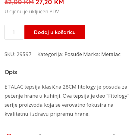
Izvorna
Trenutna
32,00
KM
27,20
KM
cijena
cijena
U cijenu je uključen PDV
bila
je:
je:
27,20 KM.
Metalac
Dodaj u košaricu
32,00 KM.
Fitology
okrugla
SKU:
29597
Kategorija:
Posuđe
Marka:
Metalac
tepsija
28
Opis
cm
količina
ETALAC tepsija klasična 28CM fitology je posuda za
pečenje hrane u kuhinji. Ova tepsija je deo “Fitology”
serije proizvoda koja se verovatno fokusira na
kvalitetnu i zdravu pripremu hrane.