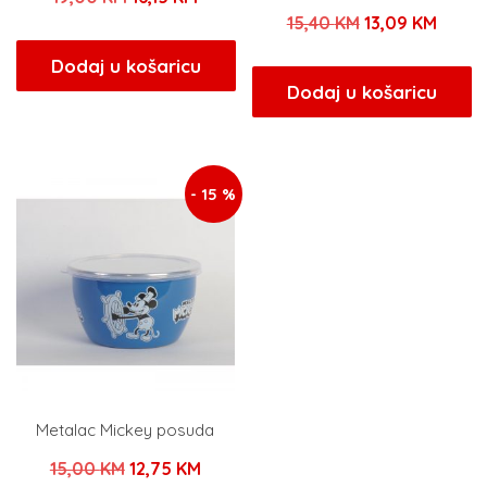
Izvorna
Trenu
15,40
KM
13,09
KM
cijena
cijena
cijena
cijena
bila
je:
Dodaj u košaricu
bila
je:
Dodaj u košaricu
je:
16,15 KM.
je:
13,09
19,00 KM.
15,40 KM.
- 15 %
Metalac Mickey posuda
Izvorna
Trenutna
15,00
KM
12,75
KM