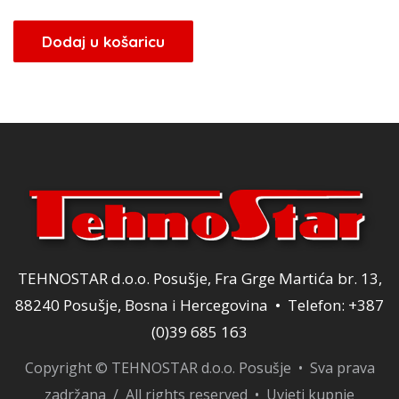
cijena
cijena
bila
je:
Dodaj u košaricu
je:
12,75 KM.
15,00 KM.
TEHNOSTAR d.o.o. Posušje, Fra Grge Martića br. 13,
88240 Posušje, Bosna i Hercegovina • Telefon: +387
(0)39 685 163
Copyright © TEHNOSTAR d.o.o. Posušje • Sva prava
zadržana / All rights reserved •
Uvjeti kupnje