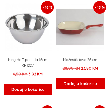
- 16 %
- 15 %
King Hoff posuda 16cm
Mažestik tava 26 cm
KH1227
Izvorna
Tren
28,00
KM
23,80
KM
Izvorna
Trenutna
4,50
KM
3,82
KM
cijena
cijen
cijena
cijena
bila
je:
Dodaj u košaricu
bila
je:
Dodaj u košaricu
je:
23,80
je:
3,82 KM.
28,00 KM.
4,50 KM.