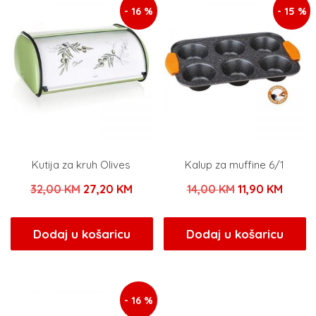
- 16 %
- 15 %
Kutija za kruh Olives
Kalup za muffine 6/1
Izvorna
Trenutna
Izvorna
Trenu
32,00
KM
27,20
KM
14,00
KM
11,90
KM
cijena
cijena
cijena
cijena
bila
je:
bila
je:
Dodaj u košaricu
Dodaj u košaricu
je:
27,20 KM.
je:
11,90 
32,00 KM.
14,00 KM.
- 16 %