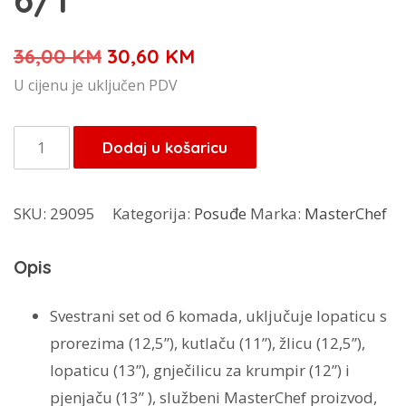
Izvorna
Trenutna
36,00
KM
30,60
KM
cijena
cijena
U cijenu je uključen PDV
bila
je:
je:
30,60 KM.
MasterChef
Dodaj u košaricu
36,00 KM.
set
kuhinjskih
SKU:
29095
Kategorija:
Posuđe
Marka:
MasterChef
pomagala
6/1
Opis
količina
Svestrani set od 6 komada, uključuje lopaticu s
prorezima (12,5”), kutlaču (11”), žlicu (12,5”),
lopaticu (13”), gnječilicu za krumpir (12”) i
pjenjaču (13” ), službeni MasterChef proizvod,