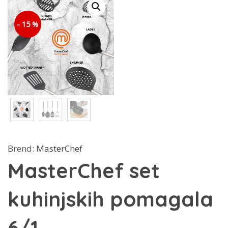
- 15 %
Brend:
MasterChef
MasterChef set
kuhinjskih pomagala
6/1