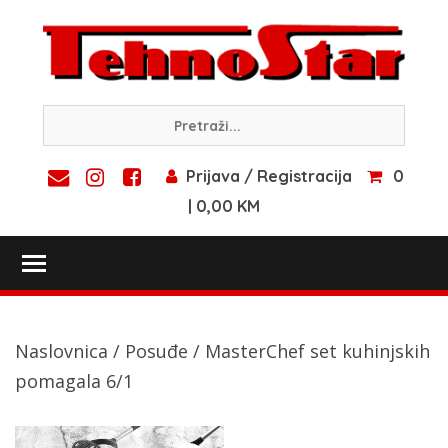
Skip
to
content
Prijava / Registracija
0
| 0,00 KM
Toggle main menu visibility
Naslovnica
/
Posuđe
/ MasterChef set kuhinjskih
pomagala 6/1