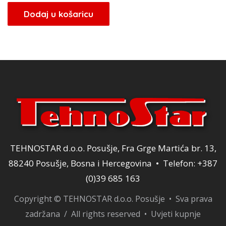
bila
je:
Dodaj u košaricu
je:
114,00 KM.
159,00 KM.
TEHNOSTAR d.o.o. Posušje, Fra Grge Martića br. 13,
88240 Posušje, Bosna i Hercegovina • Telefon: +387
(0)39 685 163
Copyright © TEHNOSTAR d.o.o. Posušje • Sva prava
zadržana / All rights reserved •
Uvjeti kupnje