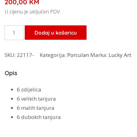
200,00
KM
U cijenu je uključen PDV
Lucky
Dodaj u košaricu
Art
Rachel
SKU:
22117-
Kategorija:
Porculan
Marka:
Lucky Art
24/1
porculanski
Opis
set
količina
6 zdijelica
6 velikih tanjura
6 malih tanjura
6 dubokih tanjura