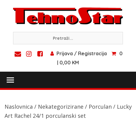
Skip
to
content
Prijava / Registracija
0
| 0,00 KM
Toggle main menu visibility
Naslovnica
/
Nekategorizirane
/
Porculan
/ Lucky
Art Rachel 24/1 porculanski set