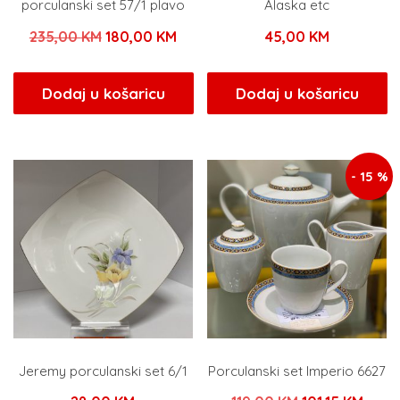
porculanski set 57/1 plavo
Alaska etc
Izvorna
Trenutna
235,00
KM
180,00
KM
45,00
KM
cijena
cijena
bila
je:
Dodaj u košaricu
Dodaj u košaricu
je:
180,00 KM.
235,00 KM.
- 15 %
Jeremy porculanski set 6/1
Porculanski set Imperio 6627