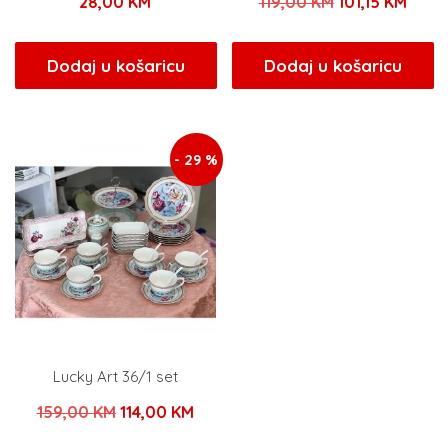
Izvorna
Tren
28,00
KM
119,00
KM
101,15
KM
cijena
cijen
bila
je:
Dodaj u košaricu
Dodaj u košaricu
je:
101,1
119,00 KM.
- 29 %
Lucky Art 36/1 set
Izvorna
Trenutna
159,00
KM
114,00
KM
cijena
cijena