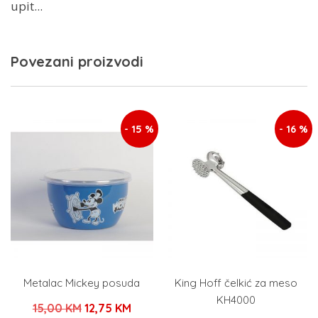
upit...
Povezani proizvodi
- 15 %
- 16 %
Metalac Mickey posuda
King Hoff čelkić za meso
KH4000
Izvorna
Trenutna
15,00
KM
12,75
KM