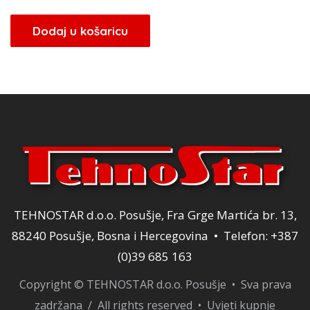
cijena
cijena
bila
je:
Dodaj u košaricu
je:
29,75 KM.
35,00 KM.
TEHNOSTAR d.o.o. Posušje, Fra Grge Martića br. 13,
88240 Posušje, Bosna i Hercegovina • Telefon: +387
(0)39 685 163
Copyright © TEHNOSTAR d.o.o. Posušje • Sva prava
zadržana / All rights reserved •
Uvjeti kupnje