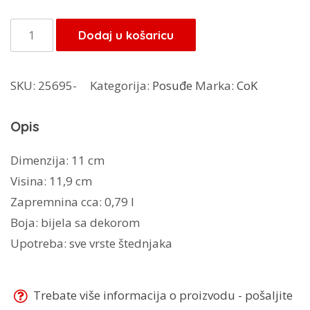
bila
je:
je:
16,15 KM.
Love
Dodaj u košaricu
19,00 KM.
Bird
emajl
SKU:
25695-
Kategorija:
Posuđe
Marka:
CoK
džezva
0,79l
Opis
količina
Dimenzija: 11 cm
Visina: 11,9 cm
Zapremnina cca: 0,79 l
Boja: bijela sa dekorom
Upotreba: sve vrste štednjaka
Trebate više informacija o proizvodu - pošaljite