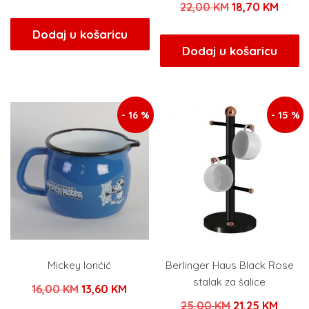
Izvorna
Trenu
22,00
KM
18,70
KM
cijena
cijena
cijena
cijen
bila
je:
Dodaj u košaricu
bila
je:
Dodaj u košaricu
je:
12,75 KM.
je:
18,70
15,00 KM.
22,00 KM.
- 16 %
- 15 %
Mickey lonćić
Berlinger Haus Black Rose
stalak za šalice
Izvorna
Trenutna
16,00
KM
13,60
KM
Izvorna
Trenu
25,00
KM
21,25
KM