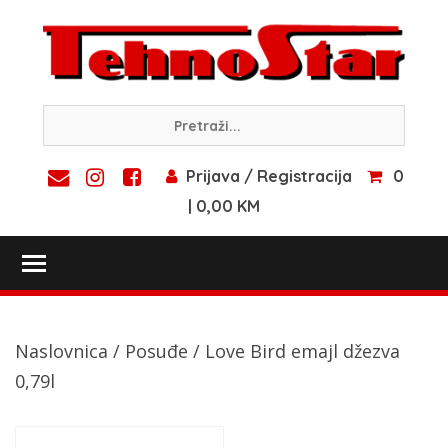
Skip
to
content
Prijava / Registracija
0
| 0,00 KM
Toggle main menu visibility
Naslovnica
/
Posuđe
/ Love Bird emajl džezva
0,79l