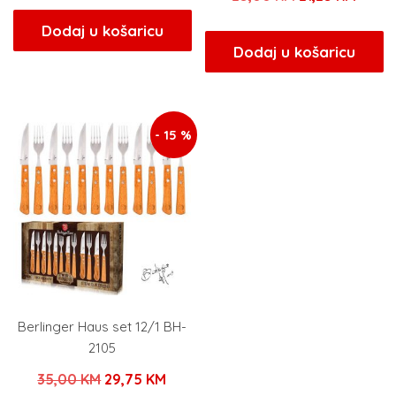
cijena
cijena
cijena
cijen
bila
je:
Dodaj u košaricu
bila
je:
Dodaj u košaricu
je:
13,60 KM.
je:
21,25
16,00 KM.
25,00 KM.
- 15 %
Berlinger Haus set 12/1 BH-
2105
Izvorna
Trenutna
35,00
KM
29,75
KM