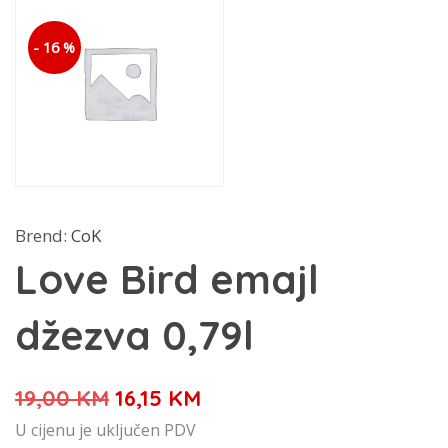
- 16 %
Brend:
CoK
Love Bird emajl
džezva 0,79l
Izvorna
Trenutna
19,00
KM
16,15
KM
cijena
cijena
U cijenu je uključen PDV