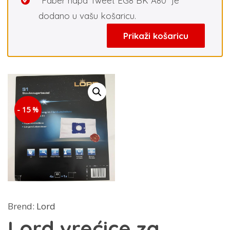
“Faber napa Tweet EG8 BK A80” je
dodano u vašu košaricu.
Prikaži košaricu
- 15 %
Brend:
Lord
Lord vrećice za