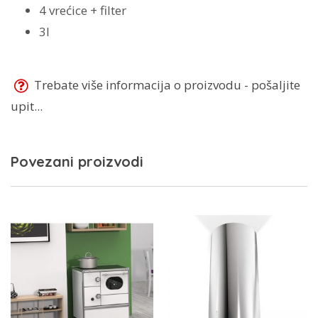
4 vrećice + filter
3l
Trebate više informacija o proizvodu - pošaljite
upit...
Povezani proizvodi