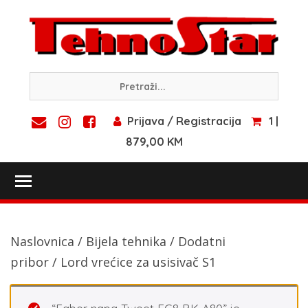
Skip
to
content
Prijava / Registracija
1 |
879,00 KM
Toggle main menu visibility
Naslovnica
/
Bijela tehnika
/
Dodatni
pribor
/ Lord vrećice za usisivač S1