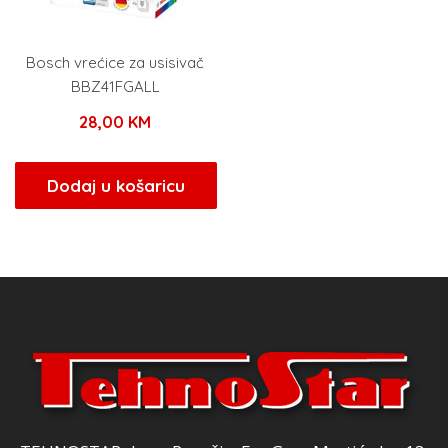
Bosch vrećice za usisivač
BBZ41FGALL
28,00
KM
Dodaj u košaricu