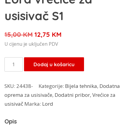
usisivač S1
Izvorna
Trenutna
15,00
KM
12,75
KM
cijena
cijena
U cijenu je uključen PDV
bila
je:
je:
12,75 KM.
Lord
Dodaj u košaricu
15,00 KM.
vrećice
za
SKU:
24438-
Kategorije:
Bijela tehnika
,
Dodatna
usisivač
oprema za usisivače
,
Dodatni pribor
,
Vrećice za
S1
usisivač
Marka:
Lord
količina
Opis