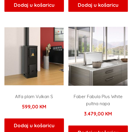
Dodaj u košaricu
Dodaj u košaricu
Alfa plam Vulkan S
Faber Fabula Plus White
pultna napa
599,00
KM
3.479,00
KM
Dodaj u košaricu