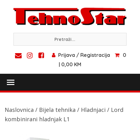
Skip
to
content
Prijava / Registracija
0
| 0,00 KM
Toggle main menu visibility
Naslovnica
/
Bijela tehnika
/
Hladnjaci
/ Lord
kombinirani hladnjak L1