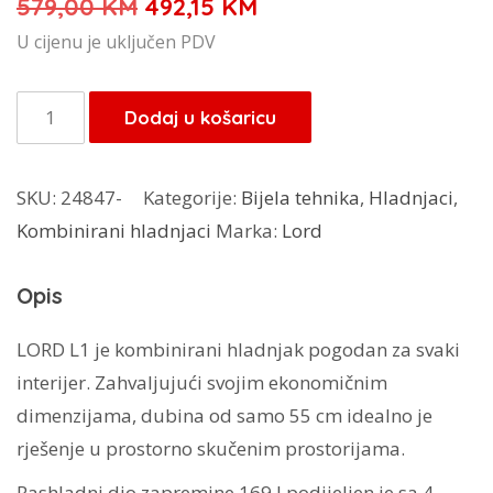
Izvorna
Trenutna
579,00
KM
492,15
KM
cijena
cijena
U cijenu je uključen PDV
bila
je:
je:
492,15 KM.
Lord
Dodaj u košaricu
579,00 KM.
kombinirani
hladnjak
SKU:
24847-
Kategorije:
Bijela tehnika
,
Hladnjaci
,
L1
Kombinirani hladnjaci
Marka:
Lord
količina
Opis
LORD L1 je kombinirani hladnjak pogodan za svaki
interijer. Zahvaljujući svojim ekonomičnim
dimenzijama, dubina od samo 55 cm idealno je
rješenje u prostorno skučenim prostorijama.
Rashladni dio zapremine 169 l podijeljen je sa 4