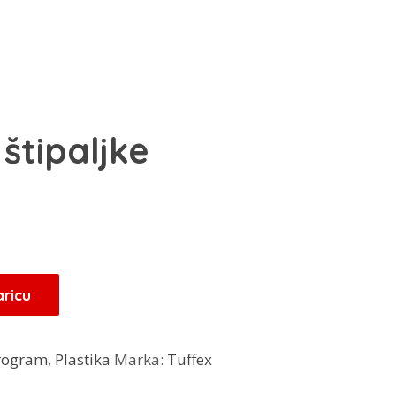
štipaljke
enutna
jena
:
40 KM.
aricu
program
,
Plastika
Marka:
Tuffex