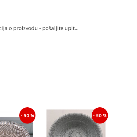
ja o proizvodu - pošaljite upit...
- 50 %
- 50 %