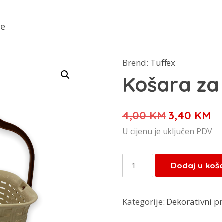
ke
Brend:
Tuffex
Košara za 
Izvorna
Tr
4,00
KM
3,40
KM
cijena
ci
U cijenu je uključen PDV
bila
je
je:
3,
Košara
Dodaj u koš
4,00 KM.
za
štipaljke
Kategorije:
Dekorativni 
količina