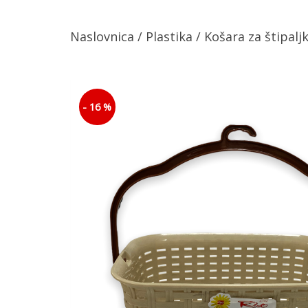
Naslovnica
/
Plastika
/ Košara za štipalj
- 16 %