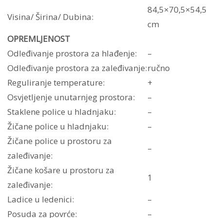
84,5×70,5×54,5
Visina/ Širina/ Dubina:
cm
OPREMLJENOST
Odleđivanje prostora za hlađenje:
–
Odleđivanje prostora za zaleđivanje:
ručno
Reguliranje temperature:
+
Osvjetljenje unutarnjeg prostora:
–
Staklene police u hladnjaku:
–
Žičane police u hladnjaku:
–
Žičane police u prostoru za
–
zaleđivanje:
Žičane košare u prostoru za
1
zaleđivanje:
Ladice u ledenici:
–
Posuda za povrće:
–