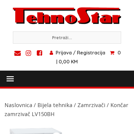
Skip
to
content
Prijava / Registracija
0
| 0,00 KM
Toggle main menu visibility
Naslovnica
/
Bijela tehnika
/
Zamrzivači
/ Končar
zamrzivač LV150BH