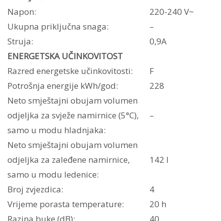
Napon:
220-240 V~
Ukupna priključna snaga:
–
Struja:
0,9A
ENERGETSKA UČINKOVITOST
Razred energetske učinkovitosti:
F
Potrošnja energije kWh/god:
228
Neto smještajni obujam volumen
odjeljka za svježe namirnice (5°C),
–
samo u modu hladnjaka:
Neto smještajni obujam volumen
odjeljka za zaleđene namirnice,
142 l
samo u modu ledenice:
Broj zvjezdica:
4
Vrijeme porasta temperature:
20 h
Razina buke (dB):
40