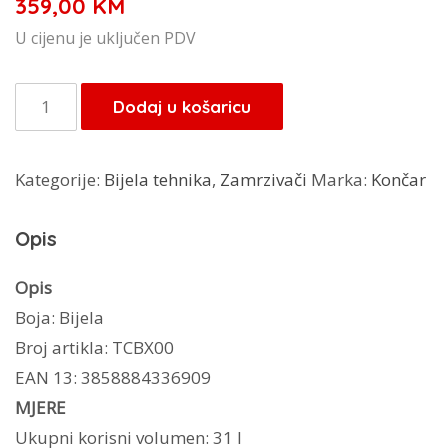
359,00
KM
U cijenu je uključen PDV
Končar
Dodaj u košaricu
zamrzivač
L4832BM
Kategorije:
Bijela tehnika
,
Zamrzivači
Marka:
Končar
količina
Opis
Opis
Boja: Bijela
Broj artikla: TCBX00
EAN 13: 3858884336909
MJERE
Ukupni korisni volumen: 31 l