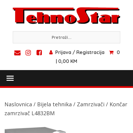
Skip
to
content
Prijava / Registracija
0
| 0,00 KM
Toggle main menu visibility
Naslovnica
/
Bijela tehnika
/
Zamrzivači
/ Končar
zamrzivač L4832BM