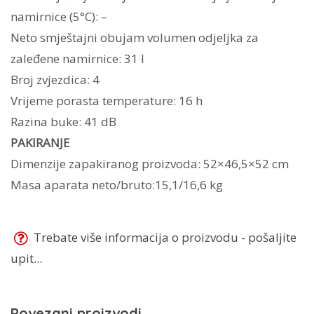
namirnice (5°C): –
Neto smještajni obujam volumen odjeljka za
zaleđene namirnice: 31 l
Broj zvjezdica: 4
Vrijeme porasta temperature: 16 h
Razina buke: 41 dB
PAKIRANJE
Dimenzije zapakiranog proizvoda: 52×46,5×52 cm
Masa aparata neto/bruto:15,1/16,6 kg
Trebate više informacija o proizvodu - pošaljite
upit...
Povezani proizvodi