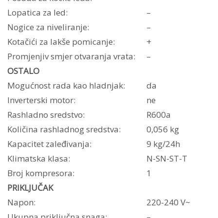
Lopatica za led:
–
Nogice za niveliranje:
–
Kotačići za lakše pomicanje:
+
Promjenjiv smjer otvaranja vrata:
–
OSTALO
Mogućnost rada kao hladnjak:
da
Inverterski motor:
ne
Rashladno sredstvo:
R600a
Količina rashladnog sredstva:
0,056 kg
Kapacitet zaleđivanja:
9 kg/24h
Klimatska klasa:
N-SN-ST-T
Broj kompresora:
1
PRIKLJUČAK
Napon:
220-240 V~
Ukupna priključna snaga:
–