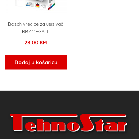
Bosch vrećice za usisivač
BBZ41FGALL
28,00
KM
Dodaj u košaricu