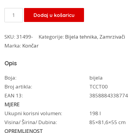
Končar
Dodaj u košaricu
zamrzivač
198l
SKU:
31499-
Kategorije:
Bijela tehnika
,
Zamrzivači
LV198BM
Marka:
Končar
količina
Opis
Boja:
bijela
Broj artikla:
TCCT00
EAN 13:
3858884338774
MJERE
Ukupni korisni volumen:
198 l
Visina/ Širina/ Dubina:
85×81,6×55 cm
OPREMLJENOST