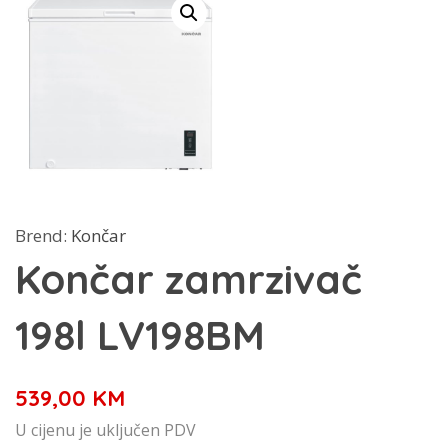
Brend:
Končar
Končar zamrzivač
198l LV198BM
539,00
KM
U cijenu je uključen PDV