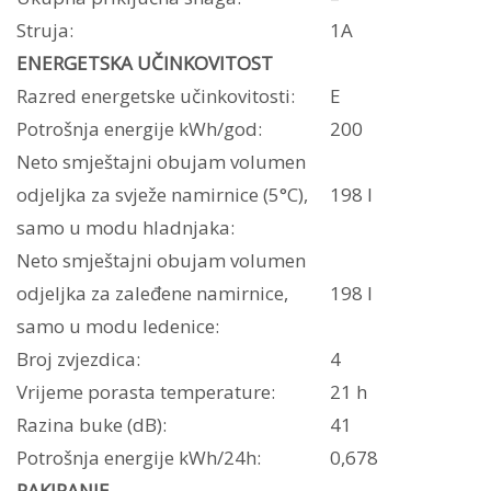
Struja:
1A
ENERGETSKA UČINKOVITOST
Razred energetske učinkovitosti:
E
Potrošnja energije kWh/god:
200
Neto smještajni obujam volumen
odjeljka za svježe namirnice (5°C),
198 l
samo u modu hladnjaka:
Neto smještajni obujam volumen
odjeljka za zaleđene namirnice,
198 l
samo u modu ledenice:
Broj zvjezdica:
4
Vrijeme porasta temperature:
21 h
Razina buke (dB):
41
Potrošnja energije kWh/24h:
0,678
PAKIRANJE