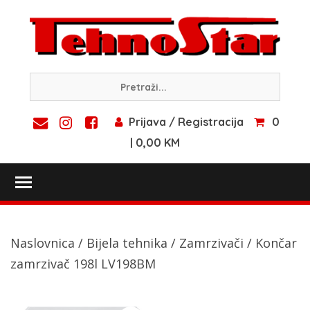
Skip
to
content
Prijava / Registracija
0
| 0,00 KM
Toggle main menu visibility
Naslovnica
/
Bijela tehnika
/
Zamrzivači
/ Končar
zamrzivač 198l LV198BM