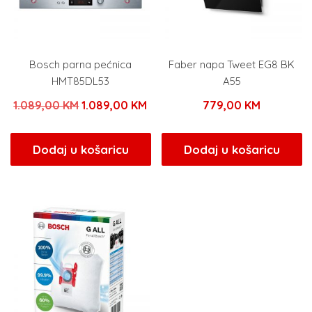
Bosch parna pećnica
Faber napa Tweet EG8 BK
HMT85DL53
A55
Izvorna
Trenutna
1.089,00
KM
1.089,00
KM
779,00
KM
cijena
cijena
bila
je:
Dodaj u košaricu
Dodaj u košaricu
je:
1.089,00 KM.
1.089,00 KM.