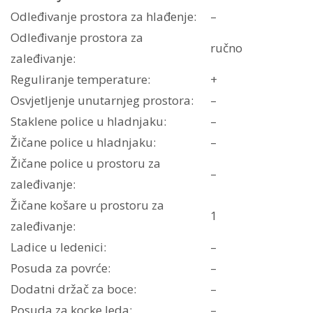
Odleđivanje prostora za hlađenje:
–
Odleđivanje prostora za
ručno
zaleđivanje:
Reguliranje temperature:
+
Osvjetljenje unutarnjeg prostora:
–
Staklene police u hladnjaku:
–
Žičane police u hladnjaku:
–
Žičane police u prostoru za
–
zaleđivanje:
Žičane košare u prostoru za
1
zaleđivanje:
Ladice u ledenici:
–
Posuda za povrće:
–
Dodatni držač za boce:
–
Posuda za kocke leda:
–