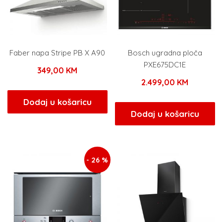
Faber napa Stripe PB X A90
Bosch ugradna ploča
PXE675DC1E
349,00
KM
2.499,00
KM
Dodaj u košaricu
Dodaj u košaricu
- 26 %