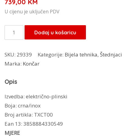
739,00
KM
U cijenu je uključen PDV
Končar
Dodaj u košaricu
štednjak
ST-
SKU:
29339
Kategorije:
Bijela tehnika
,
Štednjaci
6022PIR4
Marka:
Končar
količina
Opis
Izvedba: električno-plinski
Boja: crna/inox
Broj artikla: TXCT00
Ean 13: 3858884330549
MJERE