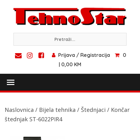
Skip
to
content
Prijava / Registracija
0
| 0,00 KM
Toggle main menu visibility
Naslovnica
/
Bijela tehnika
/
Štednjaci
/ Končar
štednjak ST-6022PIR4