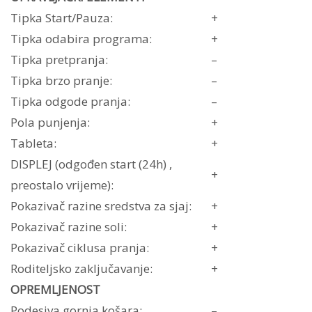
Tipka Start/Pauza:
+
Tipka odabira programa:
+
Tipka pretpranja:
–
Tipka brzo pranje:
–
Tipka odgode pranja:
–
Pola punjenja:
+
Tableta:
+
DISPLEJ (odgođen start (24h) ,
+
preostalo vrijeme):
Pokazivač razine sredstva za sjaj:
+
Pokazivač razine soli:
+
Pokazivač ciklusa pranja:
+
Roditeljsko zaključavanje:
+
OPREMLJENOST
Podesiva gornja košara:
–