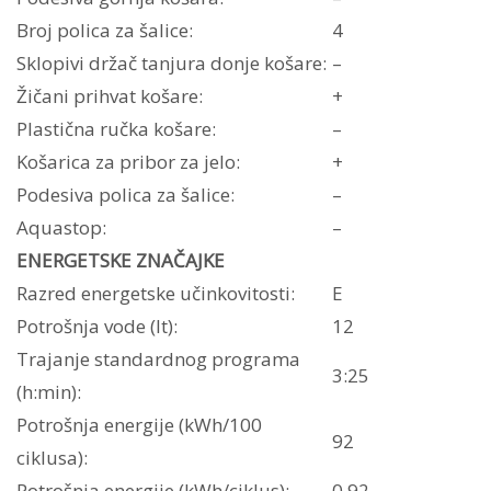
Broj polica za šalice:
4
Sklopivi držač tanjura donje košare:
–
Žičani prihvat košare:
+
Plastična ručka košare:
–
Košarica za pribor za jelo:
+
Podesiva polica za šalice:
–
Aquastop:
–
ENERGETSKE ZNAČAJKE
Razred energetske učinkovitosti:
E
Potrošnja vode (lt):
12
Trajanje standardnog programa
3:25
(h:min):
Potrošnja energije (kWh/100
92
ciklusa):
Potrošnja energije (kWh/ciklus):
0,92