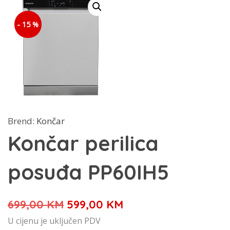
- 15 %
Brend:
Končar
Končar perilica
posuđa PP60IH5
Izvorna
Trenutna
699,00
KM
599,00
KM
cijena
cijena
U cijenu je uključen PDV