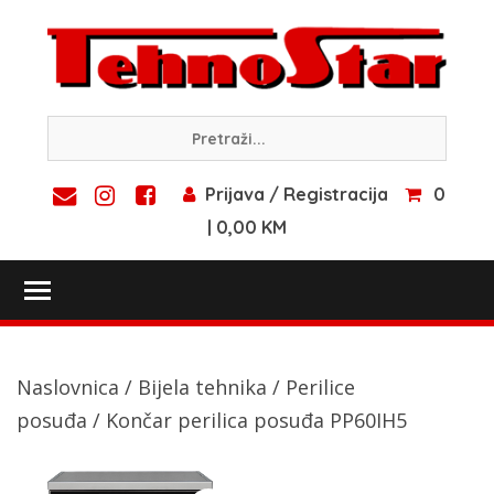
Skip
to
content
Prijava / Registracija
0
| 0,00 KM
Toggle main menu visibility
Naslovnica
/
Bijela tehnika
/
Perilice
posuđa
/ Končar perilica posuđa PP60IH5