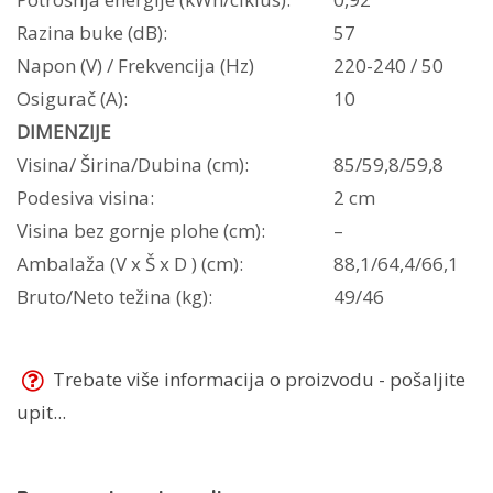
Razina buke (dB):
57
Napon (V) / Frekvencija (Hz)
220-240 / 50
Osigurač (A):
10
DIMENZIJE
Visina/ Širina/Dubina (cm):
85/59,8/59,8
Podesiva visina:
2 cm
Visina bez gornje plohe (cm):
–
Ambalaža (V x Š x D ) (cm):
88,1/64,4/66,1
Bruto/Neto težina (kg):
49/46
Trebate više informacija o proizvodu - pošaljite
upit...