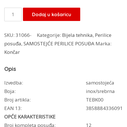
bila
je:
je:
599,00 KM.
Končar
Dodaj u košaricu
699,00 KM.
perilica
posuđa
SKU:
31066-
Kategorije:
Bijela tehnika
,
Perilice
PP60IH5
posuđa
,
SAMOSTEJĆE PERILICE POSUĐA
Marka:
količina
Končar
Opis
Izvedba:
samostojeća
Boja:
inox/srebrna
Broj artikla:
TEBK00
EAN 13:
3858884336091
OPĆE KARAKTERISTIKE
Broj kompleta posuđa:
12