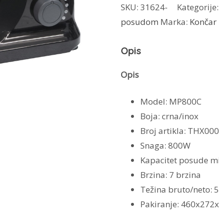
SKU:
31624-
Kategorije
posudom
posudom
Marka:
Končar
MP800C
količina
Opis
Opis
Model: MP800C
Boja: crna/inox
Broj artikla: THX000
Snaga: 800W
Kapacitet posude mi
Brzina: 7 brzina
Težina bruto/neto: 5
Pakiranje: 460x27