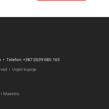
a • Telefon: +387 (0)39 685 163
erved •
Uvjeti kupnje
 i Maestro