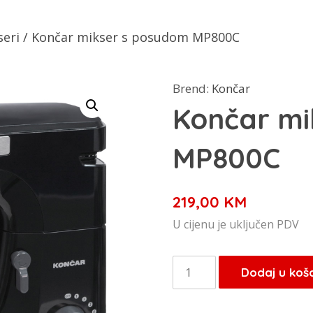
seri
/ Končar mikser s posudom MP800C
Brend:
Končar
Končar mi
MP800C
219,00
KM
U cijenu je uključen PDV
Končar
Dodaj u koš
mikser
s