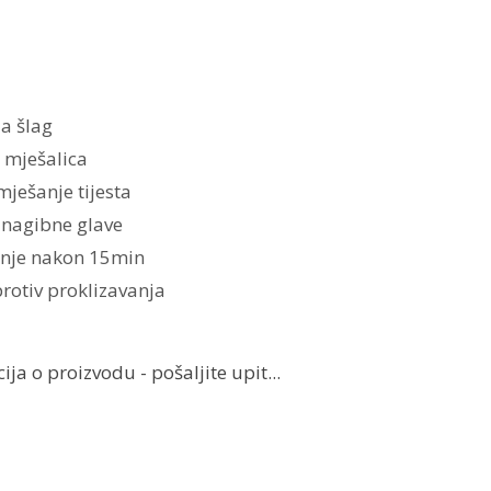
a šlag
 mješalica
ješanje tijesta
 nagibne glave
enje nakon 15min
protiv proklizavanja
ja o proizvodu - pošaljite upit...