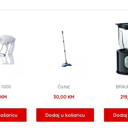
-1000
Čistač
BRAUN
0
KM
30,00
KM
21
košaricu
Dodaj u košaricu
Dodaj 