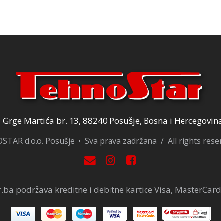
Grge Martića br. 13, 88240 Posušje, Bosna i Hercegovin
TAR d.o.o. Posušje • Sva prava zadržana / All rights res
.ba podržava kreditne i debitne kartice Visa, MasterCard