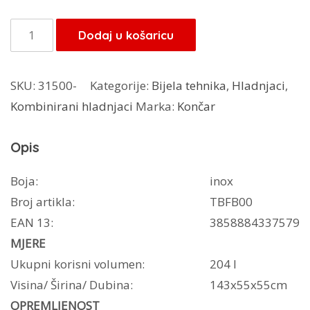
Končar
Dodaj u košaricu
kombinirani
hladnjak
SKU:
31500-
Kategorije:
Bijela tehnika
,
Hladnjaci
,
HL55204IM
Kombinirani hladnjaci
Marka:
Končar
količina
Opis
Boja:
inox
Broj artikla:
TBFB00
EAN 13:
3858884337579
MJERE
Ukupni korisni volumen:
204 l
Visina/ Širina/ Dubina:
143x55x55cm
OPREMLJENOST