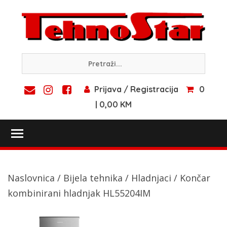
Skip
to
content
Prijava / Registracija
0
| 0,00 KM
Toggle main menu visibility
Naslovnica
/
Bijela tehnika
/
Hladnjaci
/ Končar
kombinirani hladnjak HL55204IM