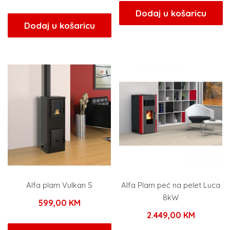
Dodaj u košaricu
Dodaj u košaricu
Alfa plam Vulkan S
Alfa Plam peć na pelet Luca
8kW
599,00
KM
2.449,00
KM