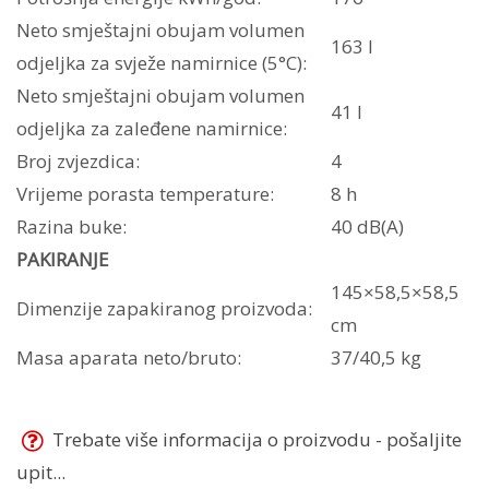
Neto smještajni obujam volumen
163 l
odjeljka za svježe namirnice (5°C):
Neto smještajni obujam volumen
41 l
odjeljka za zaleđene namirnice:
Broj zvjezdica:
4
Vrijeme porasta temperature:
8 h
Razina buke:
40 dB(A)
PAKIRANJE
145×58,5×58,5
Dimenzije zapakiranog proizvoda:
cm
Masa aparata neto/bruto:
37/40,5 kg
Trebate više informacija o proizvodu - pošaljite
upit...