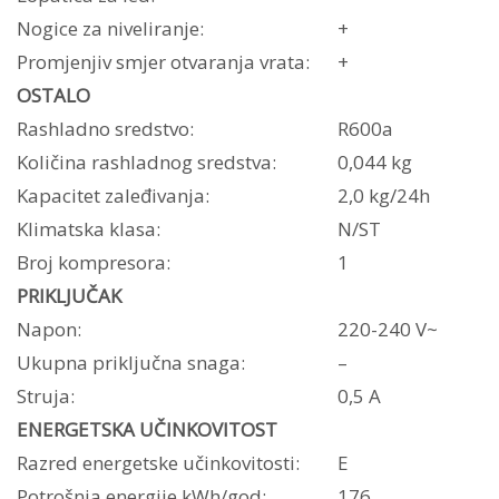
Nogice za niveliranje:
+
Promjenjiv smjer otvaranja vrata:
+
OSTALO
Rashladno sredstvo:
R600a
Količina rashladnog sredstva:
0,044 kg
Kapacitet zaleđivanja:
2,0 kg/24h
Klimatska klasa:
N/ST
Broj kompresora:
1
PRIKLJUČAK
Napon:
220-240 V~
Ukupna priključna snaga:
–
Struja:
0,5 A
ENERGETSKA UČINKOVITOST
Razred energetske učinkovitosti:
E
Potrošnja energije kWh/god:
176