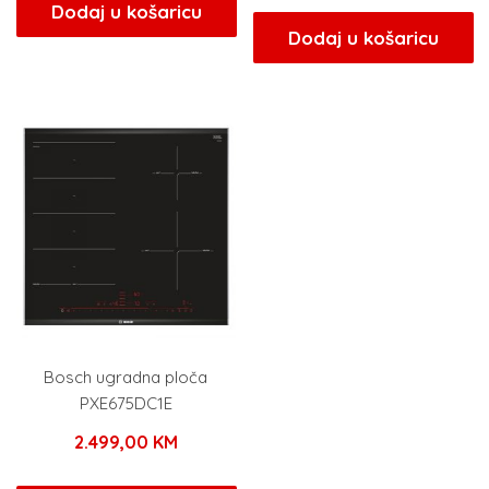
Dodaj u košaricu
Dodaj u košaricu
Bosch ugradna ploča
PXE675DC1E
2.499,00
KM