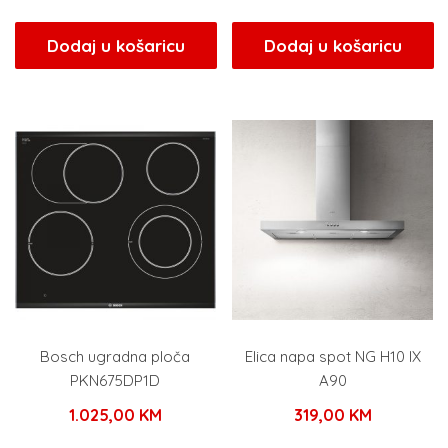
Dodaj u košaricu
Dodaj u košaricu
Bosch ugradna ploča
Elica napa spot NG H10 IX
PKN675DP1D
A90
1.025,00
KM
319,00
KM