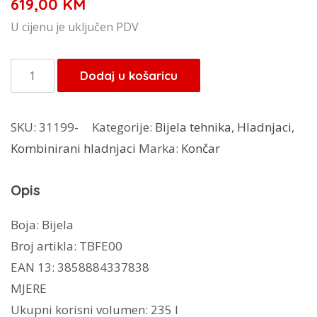
619,00
KM
U cijenu je uključen PDV
Končar
Dodaj u košaricu
hladnjak
HL235
SKU:
31199-
Kategorije:
Bijela tehnika
,
Hladnjaci
,
BM
Kombinirani hladnjaci
Marka:
Končar
količina
Opis
Boja: Bijela
Broj artikla: TBFE00
EAN 13: 3858884337838
MJERE
Ukupni korisni volumen: 235 l