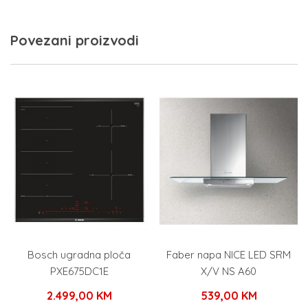
Povezani proizvodi
Bosch ugradna ploča
Faber napa NICE LED SRM
PXE675DC1E
X/V NS A60
2.499,00
KM
539,00
KM