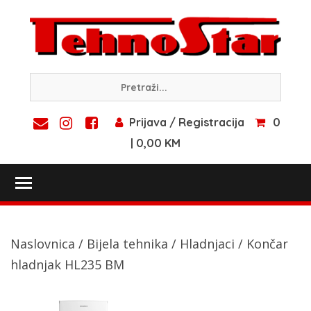
Skip
to
content
Prijava / Registracija
0
| 0,00 KM
Toggle main menu visibility
Naslovnica
/
Bijela tehnika
/
Hladnjaci
/ Končar
hladnjak HL235 BM