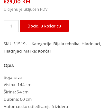
629,00
KM
U cijenu je uključen PDV
Končar
Dodaj u košaricu
hladnjak
H54265S2V
SKU:
31519-
Kategorije:
Bijela tehnika
,
Hladnjaci
,
količina
Hladnjaci
Marka:
Končar
Opis
Boja: siva
Visina: 144 cm
Širina: 54 cm
Dubina: 60 cm
Automatsko odleđivanje frižidera