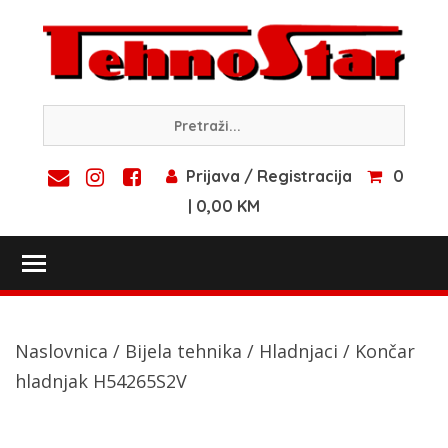
Skip
to
content
Prijava / Registracija
0
| 0,00 KM
Toggle main menu visibility
Naslovnica
/
Bijela tehnika
/
Hladnjaci
/ Končar
hladnjak H54265S2V