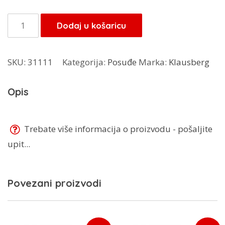
bila
je:
je:
23,80 KM.
Klausberg
Dodaj u košaricu
28,00 KM.
tava
za
SKU:
31111
Kategorija:
Posuđe
Marka:
Klausberg
palaćinke
KB-
Opis
7660
količina
Trebate više informacija o proizvodu - pošaljite
upit...
Povezani proizvodi