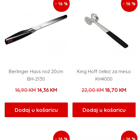
- 16 %
- 16 %
Berlinger Haus nož 20cm
King Hoff čelkić za meso
BH-2130
KH4000
Izvorna
Trenutna
Izvorna
Trenu
16,90
KM
14,36
KM
22,00
KM
18,70
KM
cijena
cijena
cijena
cijen
bila
je:
bila
je:
Dodaj u košaricu
Dodaj u košaricu
je:
14,36 KM.
je:
18,70
16,90 KM.
22,00 KM.
- 16 %
- 16 %