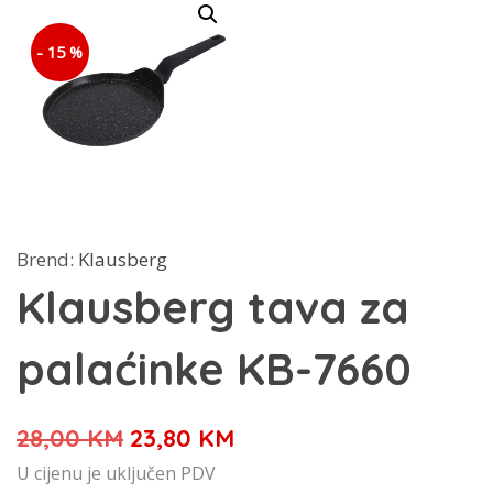
- 15 %
Brend:
Klausberg
Klausberg tava za
palaćinke KB-7660
Izvorna
Trenutna
28,00
KM
23,80
KM
cijena
cijena
U cijenu je uključen PDV