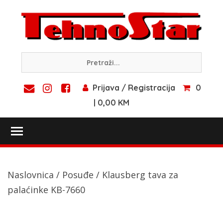
Skip
to
content
Prijava / Registracija
0
| 0,00 KM
Toggle main menu visibility
Naslovnica
/
Posuđe
/ Klausberg tava za
palaćinke KB-7660