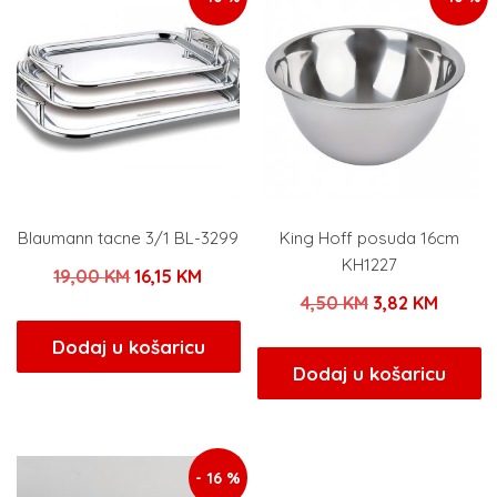
Blaumann tacne 3/1 BL-3299
King Hoff posuda 16cm
KH1227
Izvorna
Trenutna
19,00
KM
16,15
KM
Izvorna
Trenut
4,50
KM
3,82
KM
cijena
cijena
cijena
cijena
bila
je:
Dodaj u košaricu
bila
je:
Dodaj u košaricu
je:
16,15 KM.
je:
3,82 K
19,00 KM.
4,50 KM.
- 16 %