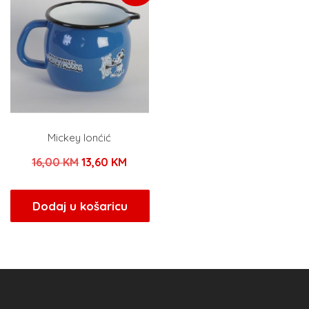
Mickey lonćić
Izvorna
Trenutna
16,00
KM
13,60
KM
cijena
cijena
bila
je:
Dodaj u košaricu
je:
13,60 KM.
16,00 KM.