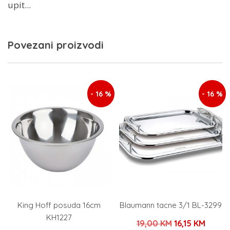
upit...
Povezani proizvodi
- 16 %
- 16 %
King Hoff posuda 16cm
Blaumann tacne 3/1 BL-3299
KH1227
Izvorna
Trenu
19,00
KM
16,15
KM