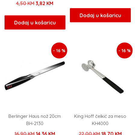
Izvorna
Trenutna
4,50
KM
3,82
KM
cijena
cijena
cijena
cijena
bila
je:
Dodaj u košaricu
bila
je:
Dodaj u košaricu
je:
16,15 
je:
3,82 KM.
19,00 KM.
4,50 KM.
- 16 %
- 16 %
Berlinger Haus nož 20cm
King Hoff čelkić za meso
BH-2130
KH4000
Izvorna
Trenutna
Izvorna
Trenu
16,90
KM
14,36
KM
22,00
KM
18,70
KM