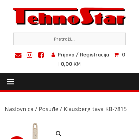
Skip
to
content
Prijava / Registracija
0
| 0,00 KM
Toggle main menu visibility
Naslovnica
/
Posuđe
/ Klausberg tava KB-7815