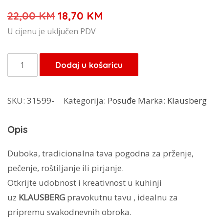
Izvorna
Trenutna
22,00
KM
18,70
KM
cijena
cijena
U cijenu je uključen PDV
bila
je:
je:
18,70 KM.
Klausberg
Dodaj u košaricu
22,00 KM.
tava
KB-
SKU:
31599-
Kategorija:
Posuđe
Marka:
Klausberg
7815
količina
Opis
Duboka, tradicionalna tava pogodna za prženje,
pečenje, roštiljanje ili pirjanje.
Otkrijte udobnost i kreativnost u kuhinji
uz
KLAUSBERG
pravokutnu tavu , idealnu za
pripremu svakodnevnih obroka.