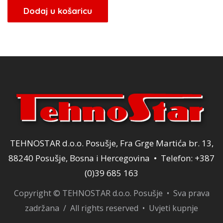
bila
je:
Dodaj u košaricu
je:
34,00 KM.
40,00 KM.
TEHNOSTAR d.o.o. Posušje, Fra Grge Martića br. 13,
88240 Posušje, Bosna i Hercegovina • Telefon: +387
(0)39 685 163
Copyright © TEHNOSTAR d.o.o. Posušje • Sva prava
zadržana / All rights reserved •
Uvjeti kupnje