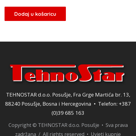
cijena
cijena
bila
je:
Dodaj u košaricu
je:
29,75 KM.
35,00 KM.
TEHNOSTAR d.o.o. Posušje, Fra Grge Martića br. 13,
88240 Posušje, Bosna i Hercegovina • Telefon: +387
(0)39 685 163
Copyright © TEHNOSTAR d.o.o. Posušje • Sva prava
zadržana / All rights reserved •
Uvjeti kupnje