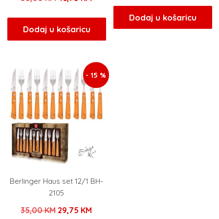
cijena
cijen
cijena
cijena
bila
je:
Dodaj u košaricu
bila
je:
Dodaj u košaricu
je:
23,80
je:
46,75 KM.
28,00 KM.
55,00 KM.
- 15 %
Berlinger Haus set 12/1 BH-
2105
Izvorna
Trenutna
35,00
KM
29,75
KM