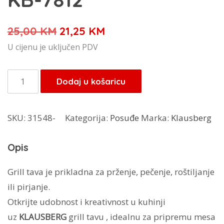
Izvorna
Trenutna
25,00
KM
21,25
KM
cijena
cijena
U cijenu je uključen PDV
bila
je:
je:
21,25 KM.
Klausberg
Dodaj u košaricu
25,00 KM.
grill
tava
SKU:
31548-
Kategorija:
Posuđe
Marka:
Klausberg
KB-
7812
Opis
količina
Grill tava je prikladna za prženje, pečenje, roštiljanje
ili pirjanje.
Otkrijte udobnost i kreativnost u kuhinji
uz
KLAUSBERG
grill tavu , idealnu za pripremu mesa