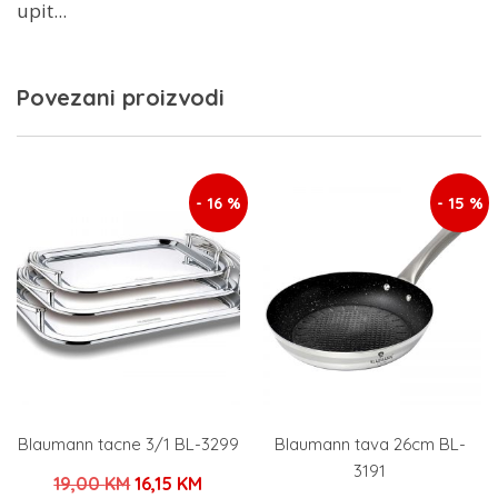
upit...
Povezani proizvodi
- 16 %
- 15 %
Blaumann tacne 3/1 BL-3299
Blaumann tava 26cm BL-
3191
Izvorna
Trenutna
19,00
KM
16,15
KM