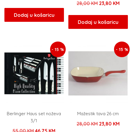
Izvorna
Tren
28,00
KM
23,80
KM
cijena
cijena
cijena
cijen
bila
je:
Dodaj u košaricu
bila
je:
Dodaj u košaricu
je:
16,15 KM.
je:
23,80
19,00 KM.
28,00 KM.
- 15 %
- 15 %
Berlinger Haus set noževa
Mažestik tava 26 cm
3/1
Izvorna
Tren
28,00
KM
23,80
KM
Izvorna
Trenutna
55,00
KM
46,75
KM