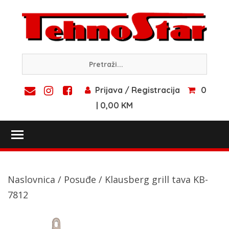
Skip
to
content
Prijava / Registracija
0
| 0,00 KM
Toggle main menu visibility
Naslovnica
/
Posuđe
/ Klausberg grill tava KB-
7812