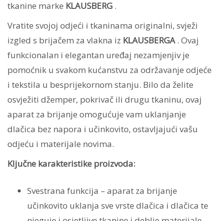
tkanine marke
KLAUSBERG
.
Vratite svojoj odjeći i tkaninama originalni, svježi
izgled s brijačem za vlakna iz
KLAUSBERGA
. Ovaj
funkcionalan i elegantan uređaj nezamjenjiv je
pomoćnik u svakom kućanstvu za održavanje odjeće
i tekstila u besprijekornom stanju. Bilo da želite
osvježiti džemper, pokrivač ili drugu tkaninu, ovaj
aparat za brijanje omogućuje vam uklanjanje
dlačica bez napora i učinkovito, ostavljajući vašu
odjeću i materijale novima.
Ključne karakteristike proizvoda:
Svestrana funkcija – aparat za brijanje
učinkovito uklanja sve vrste dlačica i dlačica te
njeguje i osjetljive tkanine i deblje materijale