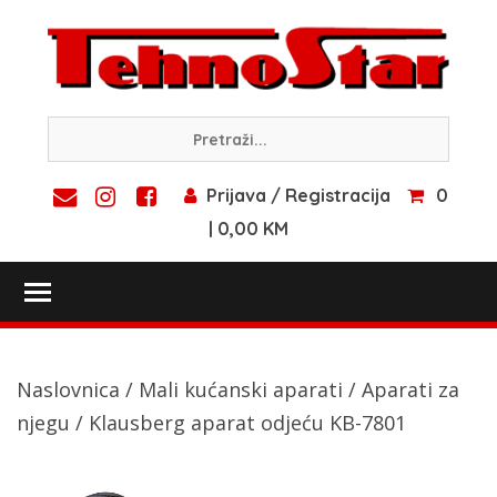
Skip
to
content
Prijava / Registracija
0
| 0,00 KM
Toggle main menu visibility
Naslovnica
/
Mali kućanski aparati
/
Aparati za
njegu
/ Klausberg aparat odjeću KB-7801