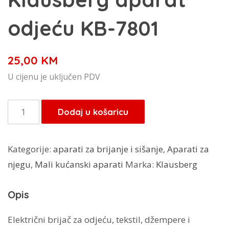
odjeću KB-7801
25,00
KM
U cijenu je uključen PDV
Klausberg
Dodaj u košaricu
aparat
odjeću
Kategorije:
aparati za brijanje i sišanje
,
Aparati za
KB-
njegu
,
Mali kućanski aparati
Marka:
Klausberg
7801
količina
Opis
Električni brijač za odjeću, tekstil, džempere i