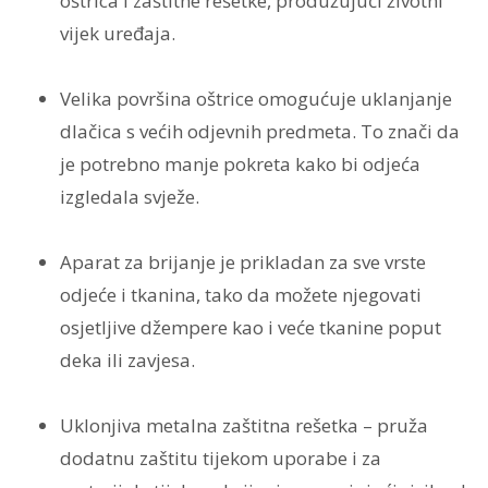
oštrica i zaštitne rešetke, produžujući životni
vijek uređaja.
Velika površina oštrice omogućuje uklanjanje
dlačica s većih odjevnih predmeta. To znači da
je potrebno manje pokreta kako bi odjeća
izgledala svježe.
Aparat za brijanje je prikladan za sve vrste
odjeće i tkanina, tako da možete njegovati
osjetljive džempere kao i veće tkanine poput
deka ili zavjesa.
Uklonjiva metalna zaštitna rešetka – pruža
dodatnu zaštitu tijekom uporabe i za