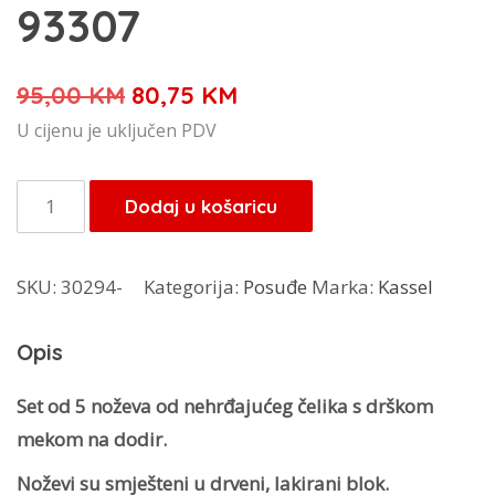
93307
Izvorna
Trenutna
95,00
KM
80,75
KM
cijena
cijena
U cijenu je uključen PDV
bila
je:
je:
80,75 KM.
Kassel
Dodaj u košaricu
95,00 KM.
set
noževa
SKU:
30294-
Kategorija:
Posuđe
Marka:
Kassel
6/1
93307
Opis
količina
Set od 5 noževa od nehrđajućeg čelika s drškom
mekom na dodir.
Noževi su smješteni u drveni, lakirani blok.