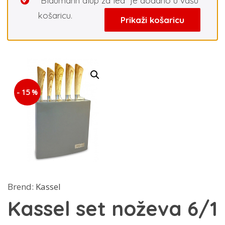
“Blaumann alup za led” je dodano u vašu
košaricu.
Prikaži košaricu
- 15 %
Brend:
Kassel
Kassel set noževa 6/1