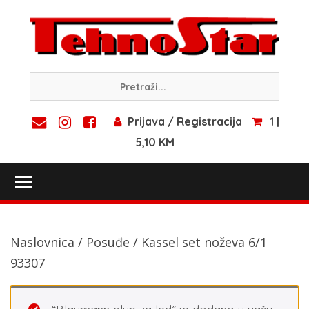
Skip
to
content
Prijava / Registracija
1 |
5,10 KM
Toggle main menu visibility
Naslovnica
/
Posuđe
/ Kassel set noževa 6/1
93307