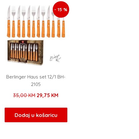
- 15 %
Berlinger Haus set 12/1 BH-
2105
Izvorna
Trenutna
35,00
KM
29,75
KM
cijena
cijena
bila
je:
Dodaj u košaricu
je:
29,75 KM.
35,00 KM.