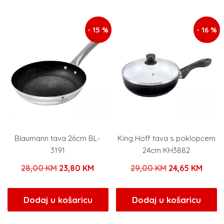
- 15 %
- 16 %
Blaumann tava 26cm BL-
King Hoff tava s poklopcem
3191
24cm KH3882
Izvorna
Trenutna
Izvorna
Trenu
28,00
KM
23,80
KM
29,00
KM
24,65
KM
cijena
cijena
cijena
cijen
bila
je:
bila
je:
Dodaj u košaricu
Dodaj u košaricu
je:
23,80 KM.
je:
24,65