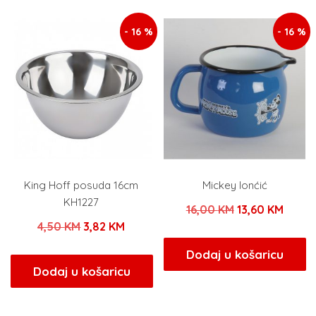
28,00 KM.
29,00 KM.
- 16 %
- 16 %
King Hoff posuda 16cm
Mickey lonćić
KH1227
Izvorna
Trenu
16,00
KM
13,60
KM
Izvorna
Trenutna
4,50
KM
3,82
KM
cijena
cijena
cijena
cijena
bila
je:
Dodaj u košaricu
bila
je:
Dodaj u košaricu
je:
13,60 
je:
3,82 KM.
16,00 KM.
4,50 KM.