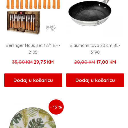
Berlinger Haus set 12/1 BH-
Blaumann tava 20 cm BL-
2105
3190
Izvorna
Trenutna
Izvorna
Tren
35,00
KM
29,75
KM
20,00
KM
17,00
KM
cijena
cijena
cijena
cijen
bila
je:
bila
je:
Dodaj u košaricu
Dodaj u košaricu
je:
29,75 KM.
je:
17,00
35,00 KM.
20,00 KM.
- 15 %