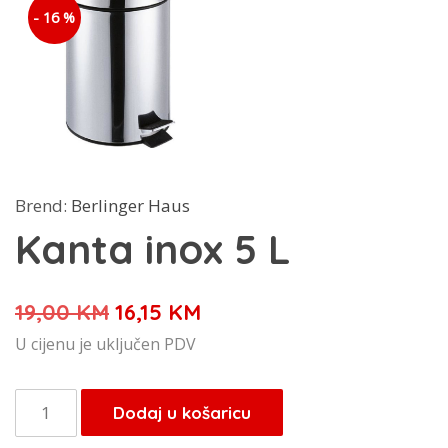
- 16 %
Brend:
Berlinger Haus
Kanta inox 5 L
Izvorna
Trenutna
19,00
KM
16,15
KM
cijena
cijena
U cijenu je uključen PDV
bila
je:
je:
16,15 KM.
Kanta
Dodaj u košaricu
19,00 KM.
inox