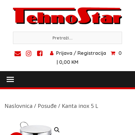
Skip
to
content
Prijava / Registracija
0
| 0,00 KM
Toggle main menu visibility
Naslovnica
/
Posuđe
/ Kanta inox 5 L