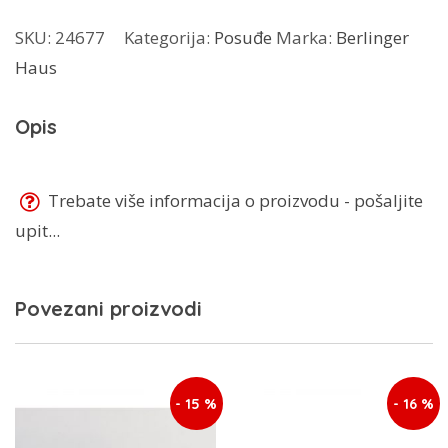
5
SKU:
24677
Kategorija:
Posuđe
Marka:
Berlinger
L
Haus
količina
Opis
Trebate više informacija o proizvodu - pošaljite
upit...
Povezani proizvodi
- 15 %
- 16 %