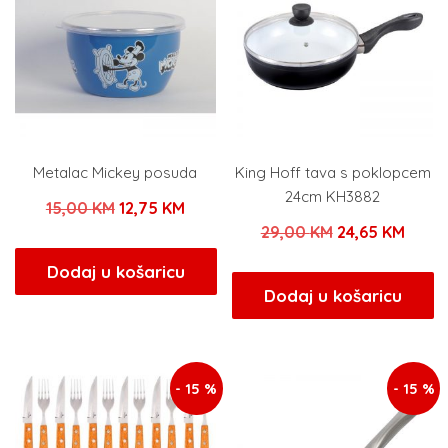
Metalac Mickey posuda
King Hoff tava s poklopcem
24cm KH3882
Izvorna
Trenutna
15,00
KM
12,75
KM
Izvorna
Trenu
29,00
KM
24,65
KM
cijena
cijena
cijena
cijen
bila
je:
Dodaj u košaricu
bila
je:
Dodaj u košaricu
je:
12,75 KM.
je:
24,65
15,00 KM.
29,00 KM.
- 15 %
- 15 %