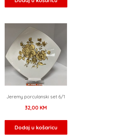
Dodaj u košaricu
je:
101,00 KM.
119,00 KM.
Jeremy porculanski set 6/1
32,00
KM
Dodaj u košaricu