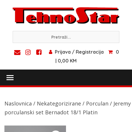
Skip
to
content
Prijava / Registracija
0
| 0,00 KM
Toggle main menu visibility
Naslovnica
/
Nekategorizirane
/
Porculan
/ Jeremy
porculanski set Bernadot 18/1 Platin