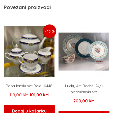
Povezani proizvodi
- 16 %
Porculanski set Bela 10448
Lucky Art Rachel 24/1
porculanski set
Izvorna
Trenutna
119,00
KM
101,00
KM
200,00
KM
cijena
cijena
bila
je:
Dodaj u košaricu