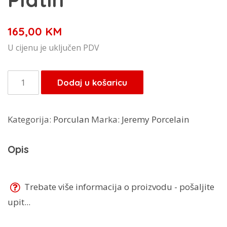
165,00
KM
U cijenu je uključen PDV
Jeremy
Dodaj u košaricu
porculanski
set
Kategorija:
Porculan
Marka:
Jeremy Porcelain
Bernadot
18/1
Opis
Platin
količina
Trebate više informacija o proizvodu - pošaljite
upit...