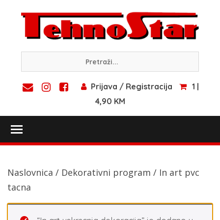
Skip
to
content
Prijava / Registracija
1 |
4,90 KM
Toggle main menu visibility
Naslovnica
/
Dekorativni program
/ In art pvc
tacna