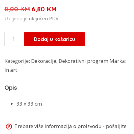
Izvorna
Trenutna
8,00
KM
6,80
KM
cijena
cijena
U cijenu je uključen PDV
bila
je:
je:
6,80 KM.
In
Dodaj u košaricu
8,00 KM.
art
pvc
Kategorije:
Dekoracije
,
Dekorativni program
Marka:
tacna
In art
količina
Opis
33 x 33 cm
Trebate više informacija o proizvodu - pošaljite