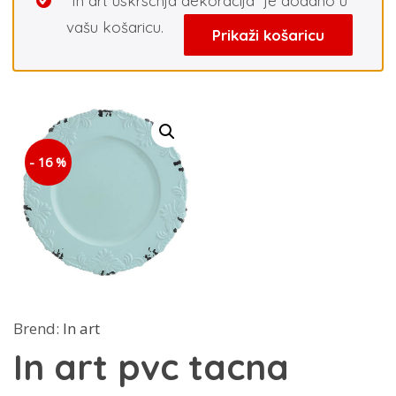
“In art uskrscnja dekoracija” je dodano u
vašu košaricu.
Prikaži košaricu
- 16 %
Brend:
In art
In art pvc tacna