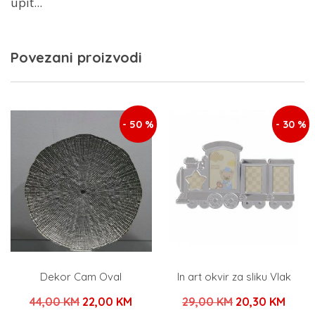
upit...
Povezani proizvodi
- 50 %
- 30 %
Dekor Cam Oval
In art okvir za sliku Vlak
Izvorna
Trenutna
Izvorna
Tren
44,00
KM
22,00
KM
29,00
KM
20,30
KM