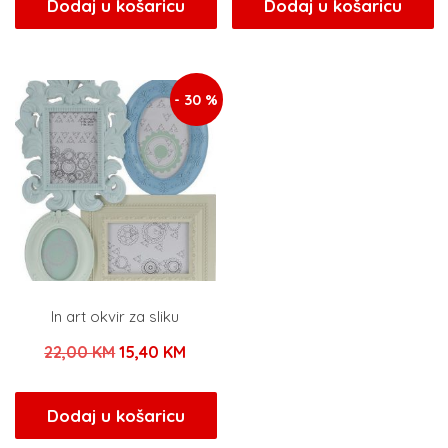
bila
je:
bila
je:
Dodaj u košaricu
Dodaj u košaricu
je:
55,30 KM.
je:
9,00 
79,00 KM.
18,00 KM.
- 30 %
In art okvir za sliku
Izvorna
Trenutna
22,00
KM
15,40
KM
cijena
cijena
bila
je:
Dodaj u košaricu
je:
15,40 KM.