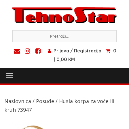
Skip
to
content
Prijava / Registracija
0
| 0,00 KM
Toggle main menu visibility
Naslovnica
/
Posuđe
/ Husla korpa za voće ili
kruh 73947