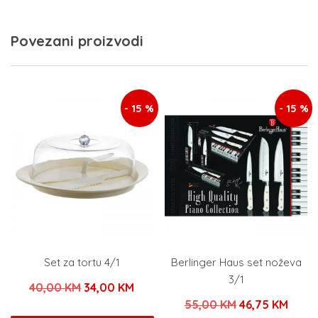
Povezani proizvodi
- 15 %
- 15 %
Set za tortu 4/1
Berlinger Haus set noževa
3/1
Izvorna
Trenutna
40,00
KM
34,00
KM
Izvorna
Tren
55,00
KM
46,75
KM
cijena
cijena