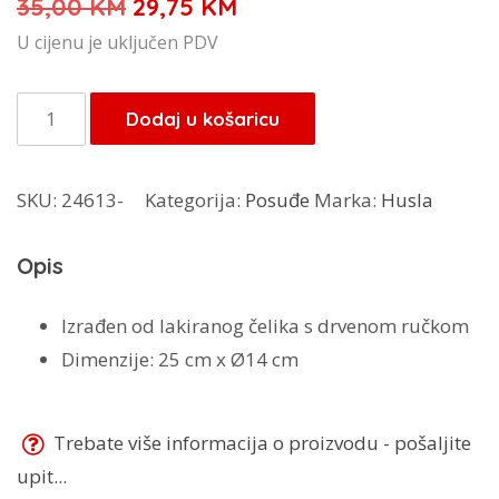
Izvorna
Trenutna
35,00
KM
29,75
KM
cijena
cijena
U cijenu je uključen PDV
bila
je:
je:
29,75 KM.
Husla
Dodaj u košaricu
35,00 KM.
korpa
za
SKU:
24613-
Kategorija:
Posuđe
Marka:
Husla
voće
ili
Opis
kruh
73947
Izrađen od lakiranog čelika s drvenom ručkom
količina
Dimenzije: 25 cm x Ø14 cm
Trebate više informacija o proizvodu - pošaljite
upit...