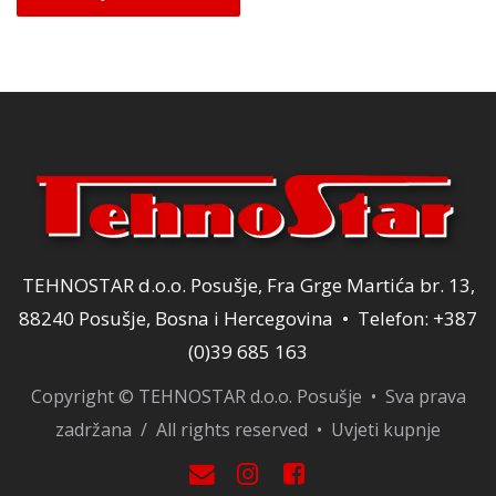
je:
16,15 KM.
19,00 KM.
TEHNOSTAR d.o.o. Posušje, Fra Grge Martića br. 13,
88240 Posušje, Bosna i Hercegovina • Telefon: +387
(0)39 685 163
Copyright © TEHNOSTAR d.o.o. Posušje • Sva prava
zadržana / All rights reserved •
Uvjeti kupnje