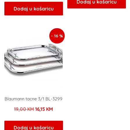
bila
je:
Dodaj u košaricu
bila
je:
Dodaj u košaricu
je:
13,60 
je:
29,75 KM.
16,00 KM.
35,00 KM.
- 16 %
Blaumann tacne 3/1 BL-3299
Izvorna
Trenutna
19,00
KM
16,15
KM
cijena
cijena
bila
je:
Dodaj u košaricu