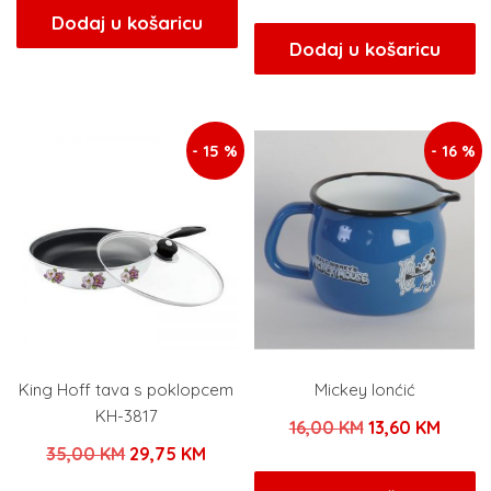
cijena
cijen
bila
je:
Dodaj u košaricu
bila
je:
Dodaj u košaricu
je:
34,00 KM.
je:
46,75
40,00 KM.
55,00 KM.
- 15 %
- 16 %
King Hoff tava s poklopcem
Mickey lonćić
KH-3817
Izvorna
Trenu
16,00
KM
13,60
KM
Izvorna
Trenutna
35,00
KM
29,75
KM
cijena
cijena
cijena
cijena