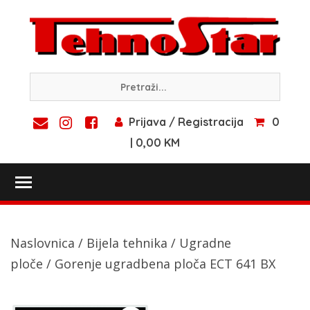
Skip
to
content
Prijava / Registracija
0
| 0,00 KM
Toggle main menu visibility
Naslovnica
/
Bijela tehnika
/
Ugradne
ploče
/ Gorenje ugradbena ploča ECT 641 BX