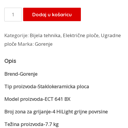
bila
je:
je:
485,10 KM.
Gorenje
Dodaj u košaricu
539,00 KM.
ugradbena
ploča
Kategorije:
Bijela tehnika
,
Električne ploče
,
Ugradne
ECT
ploče
Marka:
Gorenje
641
BX
Opis
količina
Brend-Gorenje
Tip proizvoda-Staklokeramicka ploca
Model proizvoda-ECT 641 BX
Broj zona za grijanje-4 HiLight grijne povrsine
Težina proizvoda-7.7 kg