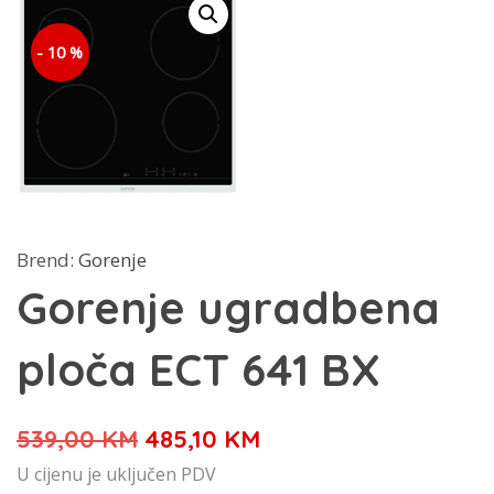
- 10 %
Brend:
Gorenje
Gorenje ugradbena
ploča ECT 641 BX
Izvorna
Trenutna
539,00
KM
485,10
KM
cijena
cijena
U cijenu je uključen PDV