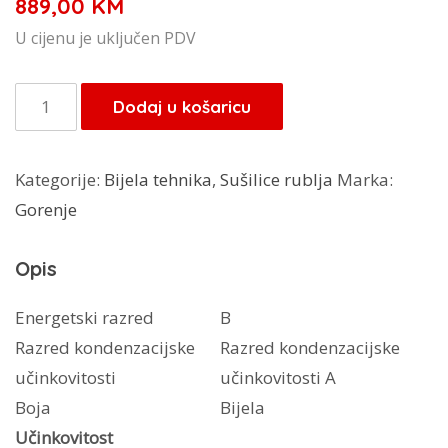
889,00
KM
U cijenu je uključen PDV
Gorenje
Dodaj u košaricu
sušilica
DNE8B
Kategorije:
Bijela tehnika
,
Sušilice rublja
Marka:
količina
Gorenje
Opis
Energetski razred
B
Razred kondenzacijske
Razred kondenzacijske
učinkovitosti
učinkovitosti A
Boja
Bijela
Učinkovitost