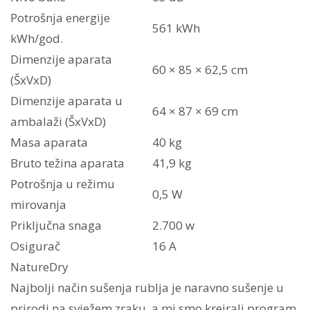
Potrošnja energije
561 kWh
kWh/god.
Dimenzije aparata
60 × 85 × 62,5 cm
(ŠxVxD)
Dimenzije aparata u
64 × 87 × 69 cm
ambalaži (ŠxVxD)
Masa aparata
40 kg
Bruto težina aparata
41,9 kg
Potrošnja u režimu
0,5 W
mirovanja
Priključna snaga
2.700 w
Osigurač
16 A
NatureDry
Najbolji način sušenja rublja je naravno sušenje u
prirodi na svježem zraku, a mi smo kreirali program