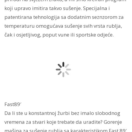
koji upravo imitira takvo sušenje. Specijalna i
patentirana tehnologija sa dodatnim seznzorom za
temperaturu omogućava sušenje svih vrsta rublja,
čak i osjetljivog, poput vune ili sportske odjeće.
Fast89′
Da li ste u konstantnoj žurbi bez imalo slobodnog
vremena za stvari koje trebate da uradite? Gorenje
mašina za sušenje rublja sa karakteristikom Fast 89′