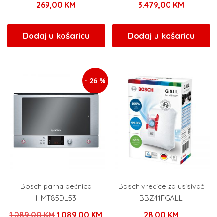
269,00
KM
3.479,00
KM
Dodaj u košaricu
Dodaj u košaricu
- 26 %
Bosch parna pećnica
Bosch vrećice za usisivač
HMT85DL53
BBZ41FGALL
Izvorna
Trenutna
1.089,00
KM
1.089,00
KM
28,00
KM