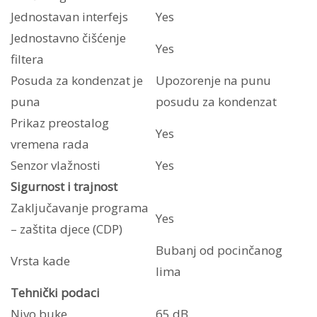
Jednostavan interfejs
Yes
Jednostavno čišćenje
Yes
filtera
Posuda za kondenzat je
Upozorenje na punu
puna
posudu za kondenzat
Prikaz preostalog
Yes
vremena rada
Senzor vlažnosti
Yes
Sigurnost i trajnost
Zaključavanje programa
Yes
– zaštita djece (CDP)
Bubanj od pocinčanog
Vrsta kade
lima
Tehnički podaci
Nivo buke
65 dB