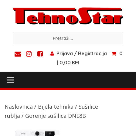
Skip
to
content
Prijava / Registracija
0
| 0,00 KM
Toggle main menu visibility
Naslovnica
/
Bijela tehnika
/
Sušilice
rublja
/ Gorenje sušilica DNE8B