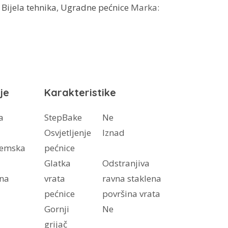
:
Bijela tehnika
,
Ugradne pećnice
Marka:
je
Karakteristike
a
StepBake
Ne
Osvjetljenje
Iznad
temska
pećnice
Glatka
Odstranjiva
lna
vrata
ravna staklena
pećnice
površina vrata
Gornji
Ne
grijač