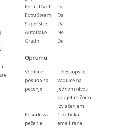
PerfectGrill
Da
ExtraSteam
Da
SuperSize
Da
jl
AutoBake
Ne
i
Gratin
Da
za
Oprema
 i
Vodilice
Teleskopske
ose
posuda za
vodilice na
pečenje
jednom nivou
sa djelimičnim
izvlačenjem
Posude za
1 duboka
pečenje
emajlirana