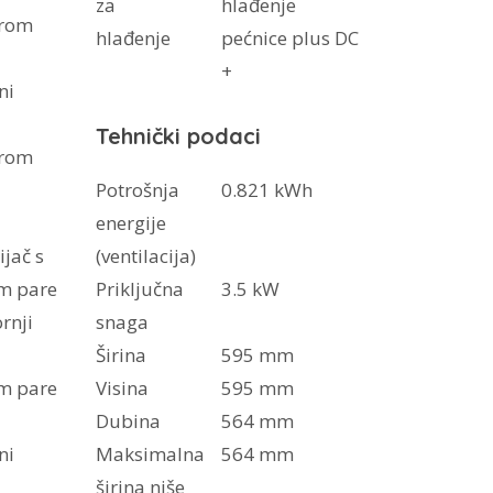
za
hlađenje
orom
hlađenje
pećnice plus DC
+
ni
Tehnički podaci
orom
Potrošnja
0.821 kWh
energije
ijač s
(ventilacija)
m pare
Priključna
3.5 kW
ornji
snaga
Širina
595 mm
m pare
Visina
595 mm
Dubina
564 mm
ni
Maksimalna
564 mm
širina niše