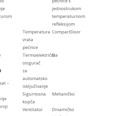
ko
pećnice s
nje
jednostrukom
turom
temperaturnom
refleksijom
Temperatura
CompactDoor
vrata
a
pećnice
e
Termoelektrični
Da
osigurač
a
za
automatsko
eat –
isključivanje
Sigurnosna
Mehaničko
anje
kopča
ornji
Ventilator
Dinamičko