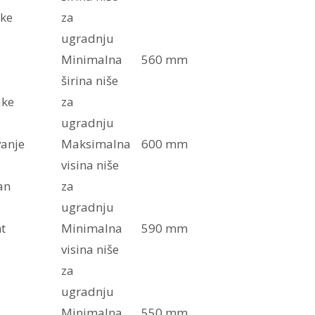
ke
za
ugradnju
Minimalna
560 mm
širina niše
ake
za
ugradnju
anje
Maksimalna
600 mm
visina niše
an
za
ugradnju
t
Minimalna
590 mm
visina niše
za
ugradnju
Minimalna
550 mm