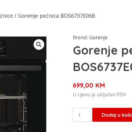
ćnice
/ Gorenje pećnica BOS6737E06B
Brend:
Gorenje
Gorenje p
BOS6737E
699,00
KM
U cijenu je uključen PDV
Gorenje
Dodaj u koš
pećnica
BOS6737E06B