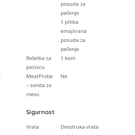
posuda za
pečenje
1 plitka
emajlirana
posuda za
pečenje
Rešetka za
1 kom
pećnicu
²
MeatProbe
Ne
– sonda za
meso
Sigurnost
Vrata
Dvostruka vrata