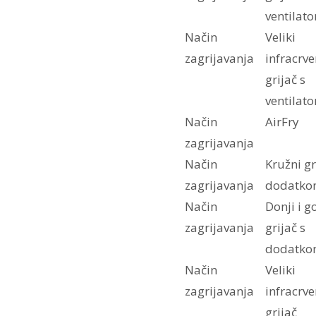
ventilat
Način
Veliki
zagrijavanja
infracrve
grijač s
ventilat
Način
AirFry
zagrijavanja
Način
Kružni gr
zagrijavanja
dodatko
Način
Donji i g
zagrijavanja
grijač s
dodatko
Način
Veliki
zagrijavanja
infracrve
grijač