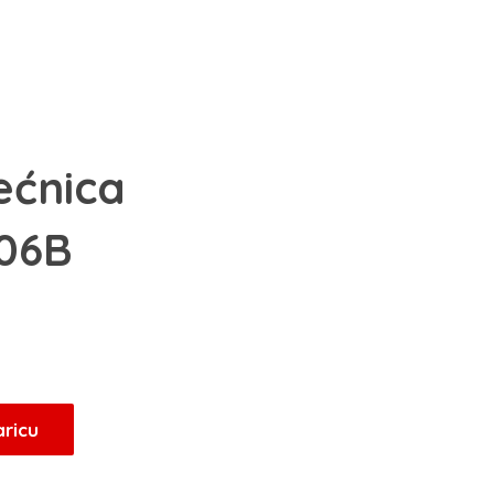
ećnica
06B
aricu