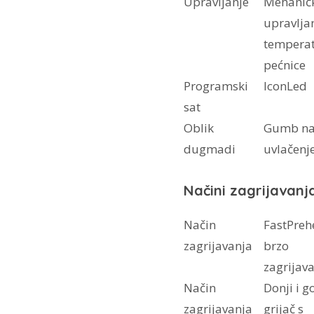
Upravljanje
Mehanič
upravlja
tempera
pećnice
Programski
IconLed
sat
Oblik
Gumb n
dugmadi
uvlačenj
Načini zagrijavanj
Način
FastPreh
zagrijavanja
brzo
zagrijav
Način
Donji i g
zagrijavanja
grijač s