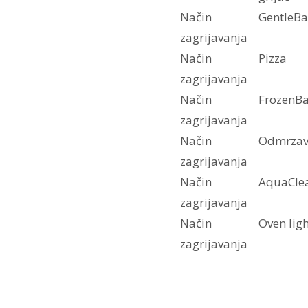
Način
GentleBa
zagrijavanja
Način
Pizza
zagrijavanja
Način
FrozenB
zagrijavanja
Način
Odmrzav
zagrijavanja
Način
AquaCle
zagrijavanja
Način
Oven ligh
zagrijavanja