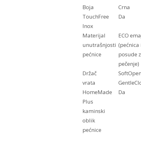
Boja
Crna
TouchFree
Da
Inox
Materijal
ECO ema
unutrašnjosti
(pećnica 
pećnice
posude 
pečenje)
Držač
SoftOpen
vrata
GentleCl
HomeMade
Da
Plus
kaminski
oblik
pećnice