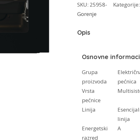
SKU:
25958-
Kategorije
količina
Gorenje
Opis
Osnovne informaci
Grupa
Električn
proizvoda
pećnica
Vrsta
Multisis
pećnice
Linija
Esencija
linija
Energetski
A
razred