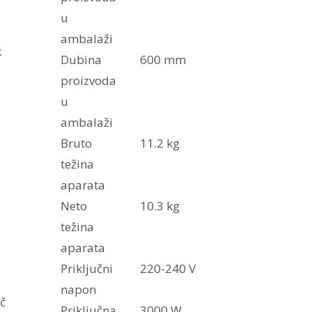
u
ambalaži
k
Dubina
600 mm
proizvoda
u
ambalaži
Bruto
11.2 kg
težina
aparata
Neto
10.3 kg
težina
aparata
Priključni
220-240 V
napon
ač
Priključna
3000 W