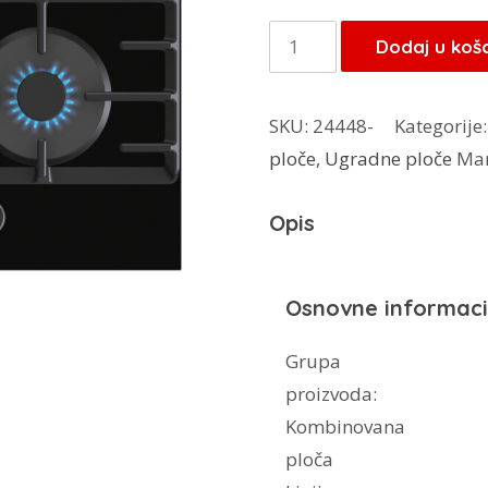
Gorenje
Dodaj u koš
kombinirana
ploča
SKU:
24448-
Kategorije
GCE691BSC
ploče
,
Ugradne ploče
Ma
količina
Opis
Osnovne informaci
Grupa
proizvoda:
Kombinovana
ploča