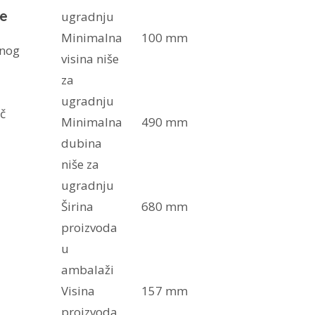
je
ugradnju
Minimalna
100 mm
anog
visina niše
za
ugradnju
ač
Minimalna
490 mm
dubina
niše za
ugradnju
Širina
680 mm
proizvoda
u
ambalaži
Visina
157 mm
proizvoda