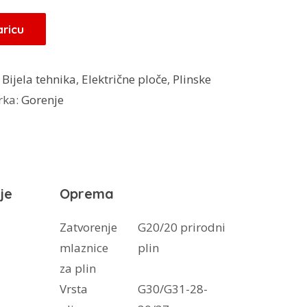
aricu
:
Bijela tehnika
,
Električne ploče
,
Plinske
rka:
Gorenje
je
Oprema
Zatvorenje
G20/20 prirodni
mlaznice
plin
za plin
Vrsta
G30/G31-28-