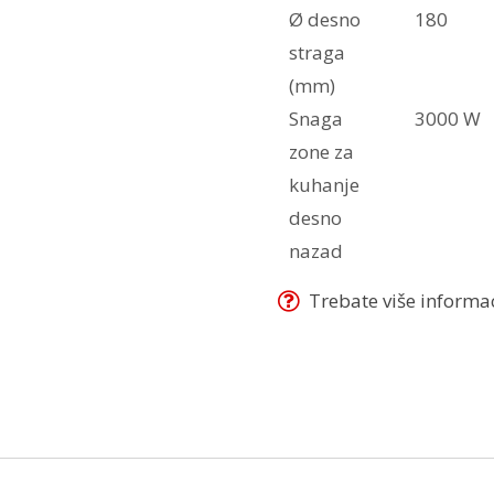
Ø desno
180
straga
(mm)
Snaga
3000 W
zone za
kuhanje
desno
nazad
Trebate više informaci