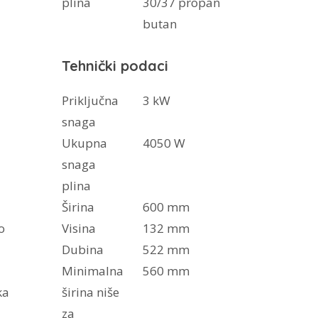
plina
30/37 propan
butan
Tehnički podaci
Priključna
3 kW
snaga
Ukupna
4050 W
snaga
plina
Širina
600 mm
o
Visina
132 mm
Dubina
522 mm
Minimalna
560 mm
ka
širina niše
za