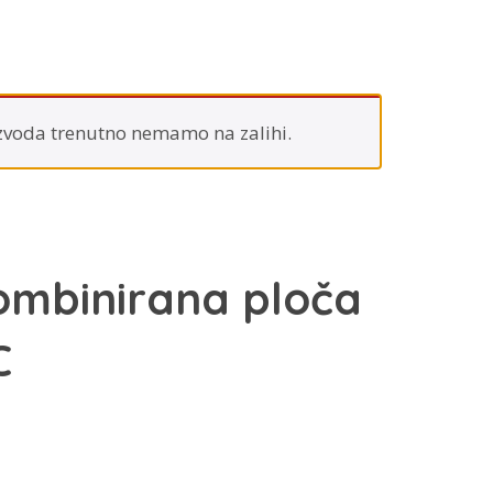
zvoda trenutno nemamo na zalihi.
ombinirana ploča
C