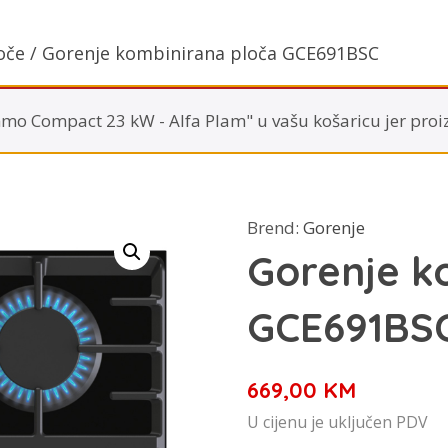
oče
/ Gorenje kombinirana ploča GCE691BSC
mo Compact 23 kW - Alfa Plam" u vašu košaricu jer proi
Brend:
Gorenje
Gorenje k
GCE691BS
669,00
KM
U cijenu je uključen PDV