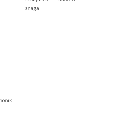
snaga
rionik