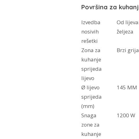
Površina za kuhan
Izvedba
Od lijev
nosivih
željeza
rešetki
Zona za
Brzi grij
kuhanje
sprijeda
lijevo
Ø lijevo
145 MM
sprijeda
(mm)
Snaga
1200 W
zone za
kuhanje