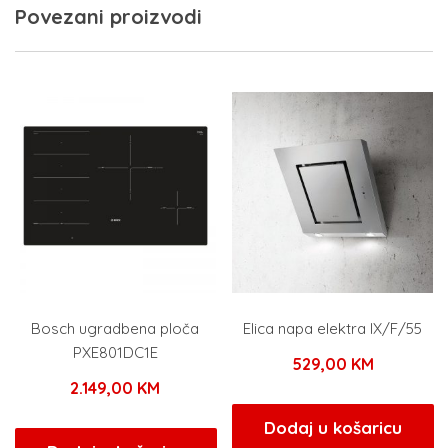
Povezani proizvodi
Bosch ugradbena ploča
Elica napa elektra IX/F/55
PXE801DC1E
529,00
KM
2.149,00
KM
Dodaj u košaricu