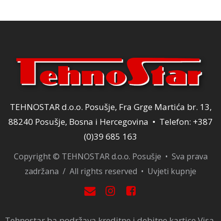
TEHNOSTAR d.o.o. Posušje, Fra Grge Martića br. 13,
88240 Posušje, Bosna i Hercegovina • Telefon: +387
(0)39 685 163
Copyright © TEHNOSTAR d.o.o. Posušje • Sva prava
zadržana / All rights reserved •
Uvjeti kupnje
Tehnostar.ba podržava kreditne i debitne kartice Visa,