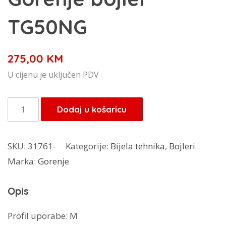
TG50NG
275,00
KM
U cijenu je uključen PDV
Gorenje
Dodaj u košaricu
bojler
TG50NG
SKU:
31761-
Kategorije:
Bijela tehnika
,
Bojleri
količina
Marka:
Gorenje
Opis
Profil uporabe: M