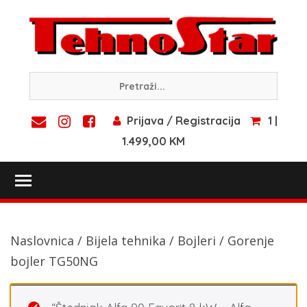
Skip
to
content
Prijava / Registracija
1 |
1.499,00 KM
Toggle main menu visibility
Naslovnica
/
Bijela tehnika
/
Bojleri
/ Gorenje
bojler TG50NG