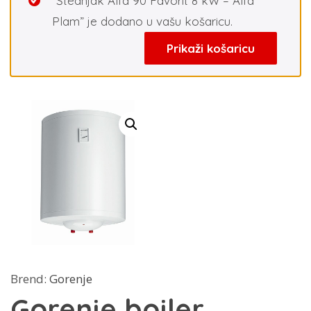
“Štednjak Alfa 90 Favorit 8 kW – Alfa
Plam” je dodano u vašu košaricu.
Prikaži košaricu
Brend:
Gorenje
Gorenje bojler