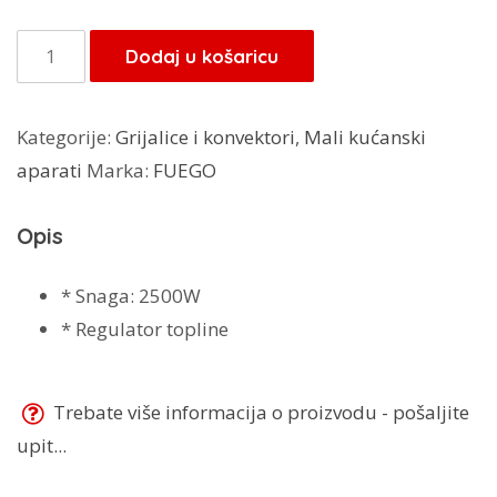
Fuego
Dodaj u košaricu
konvektor
PN-
Kategorije:
Grijalice i konvektori
,
Mali kućanski
2500
aparati
Marka:
FUEGO
količina
Opis
* Snaga: 2500W
* Regulator topline
Trebate više informacija o proizvodu - pošaljite
upit...