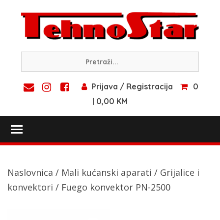
Skip
to
content
Prijava / Registracija
0
| 0,00 KM
Toggle main menu visibility
Naslovnica
/
Mali kućanski aparati
/
Grijalice i
konvektori
/ Fuego konvektor PN-2500