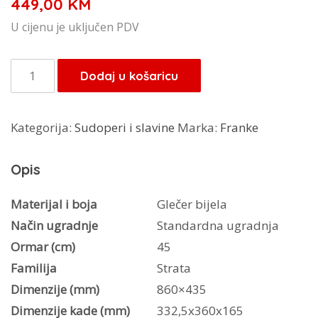
449,00
KM
U cijenu je uključen PDV
Franke
Dodaj u košaricu
sudoper
Strata
Kategorija:
Sudoperi i slavine
Marka:
Franke
STG
614
Opis
količina
Materijal i boja
Glečer bijela
Način ugradnje
Standardna ugradnja
Ormar (cm)
45
Familija
Strata
Dimenzije (mm)
860×435
Dimenzije kade (mm)
332,5x360x165