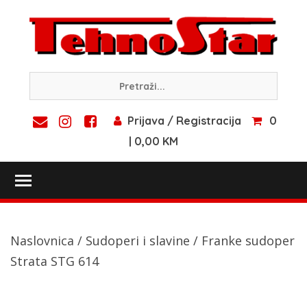
Skip
to
content
Prijava / Registracija
0
| 0,00 KM
Toggle main menu visibility
Naslovnica
/
Sudoperi i slavine
/ Franke sudoper
Strata STG 614