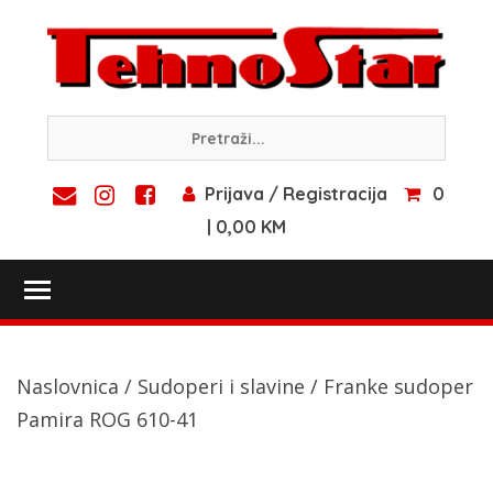
Skip
to
content
Prijava / Registracija
0
| 0,00 KM
Toggle main menu visibility
Naslovnica
/
Sudoperi i slavine
/ Franke sudoper
Pamira ROG 610-41