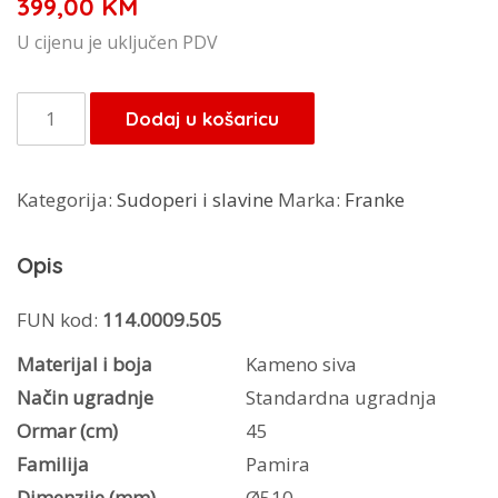
399,00
KM
U cijenu je uključen PDV
Franke
Dodaj u košaricu
sudoper
Pamira
Kategorija:
Sudoperi i slavine
Marka:
Franke
ROG
610-
Opis
41
količina
FUN kod:
114.0009.505
Materijal i boja
Kameno siva
Način ugradnje
Standardna ugradnja
Ormar (cm)
45
Familija
Pamira
Dimenzije (mm)
Ø510