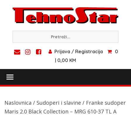
Skip
to
content
Prijava / Registracija
0
| 0,00 KM
Toggle main menu visibility
Naslovnica
/
Sudoperi i slavine
/ Franke sudoper
Maris 2.0 Black Collection – MRG 610-37 TL A