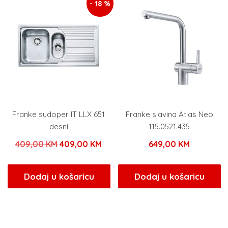
- 18 %
Franke sudoper IT LLX 651
Franke slavina Atlas Neo
desni
115.0521.435
Izvorna
Trenutna
409,00
KM
409,00
KM
649,00
KM
cijena
cijena
bila
je:
Dodaj u košaricu
Dodaj u košaricu
je:
409,00 KM.
409,00 KM.