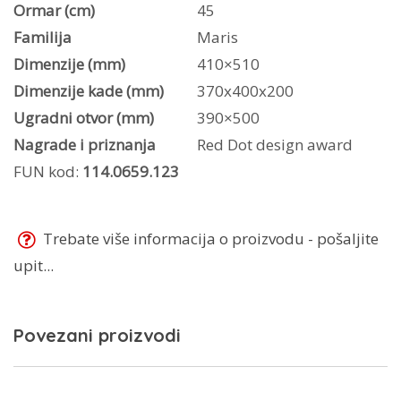
610-
Ormar (cm)
45
37
Familija
Maris
TL
Dimenzije (mm)
410×510
A
Dimenzije kade (mm)
370x400x200
količina
Ugradni otvor (mm)
390×500
Nagrade i priznanja
Red Dot design award
FUN kod:
114.0659.123
Trebate više informacija o proizvodu - pošaljite
upit...
Povezani proizvodi