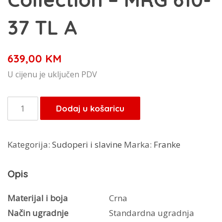
37 TL A
639,00
KM
U cijenu je uključen PDV
Franke
Dodaj u košaricu
sudoper
Maris
Kategorija:
Sudoperi i slavine
Marka:
Franke
2.0
Black
Opis
Collection
–
Materijal i boja
Crna
MRG
Način ugradnje
Standardna ugradnja