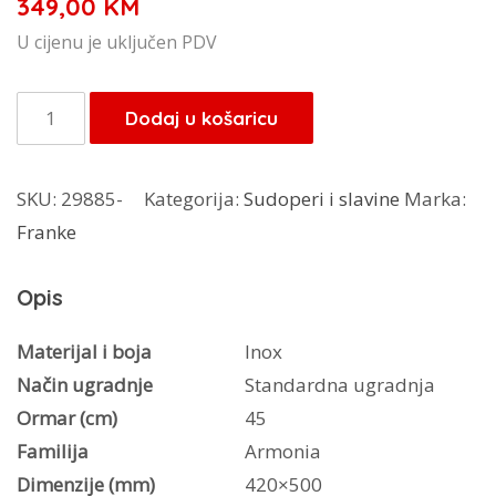
349,00
KM
U cijenu je uključen PDV
Franke
Dodaj u košaricu
sudoper
Armonia
SKU:
29885-
Kategorija:
Sudoperi i slavine
Marka:
AMX
Franke
610
količina
Opis
Materijal i boja
Inox
Način ugradnje
Standardna ugradnja
Ormar (cm)
45
Familija
Armonia
Dimenzije (mm)
420×500