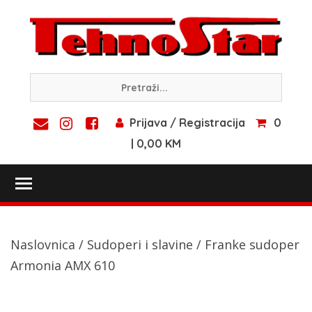
Skip
to
content
Prijava / Registracija
0
| 0,00 KM
Toggle main menu visibility
Naslovnica
/
Sudoperi i slavine
/ Franke sudoper
Armonia AMX 610