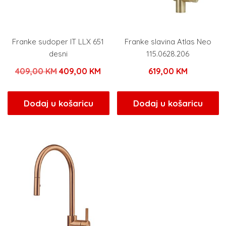
Franke sudoper IT LLX 651
Franke slavina Atlas Neo
desni
115.0628.206
Izvorna
Trenutna
409,00
KM
409,00
KM
619,00
KM
cijena
cijena
bila
je:
Dodaj u košaricu
Dodaj u košaricu
je:
409,00 KM.
409,00 KM.