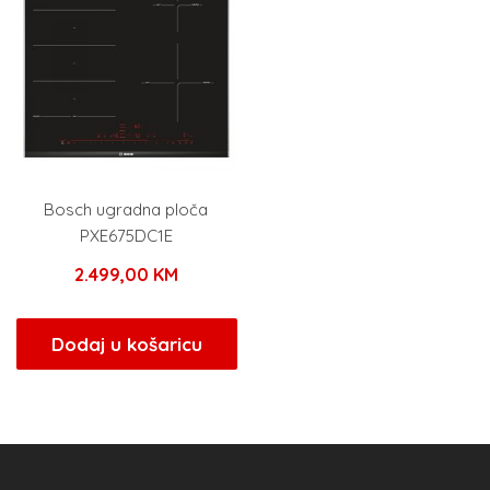
Bosch ugradna ploča
PXE675DC1E
2.499,00
KM
Dodaj u košaricu