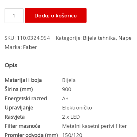
Faber
Dodaj u košaricu
napa
Veil
SKU:
110.0324.954
Kategorije:
Bijela tehnika
,
Nape
crna
Marka:
Faber
BK
A90
Opis
količina
Materijal i boja
Bijela
Širina (mm)
900
Energetski razred
A+
Upravljanje
Elektroničko
Rasvjeta
2 x LED
Filter masnoće
Metalni kasetni perivi filter
Promjer odvoda (mm)
150/120