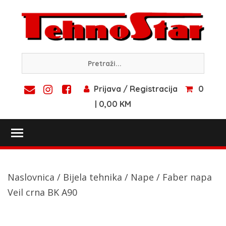
Skip
to
content
Prijava / Registracija
0
| 0,00 KM
Toggle main menu visibility
Naslovnica
/
Bijela tehnika
/
Nape
/ Faber napa
Veil crna BK A90