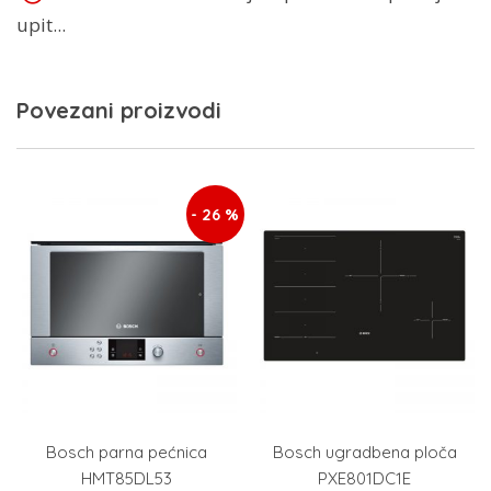
upit...
Povezani proizvodi
- 26 %
Bosch parna pećnica
Bosch ugradbena ploča
HMT85DL53
PXE801DC1E