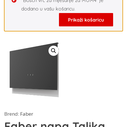
“Bosch vrč za miješanje za MUM4” je
dodano u vašu košaricu.
Prikaži košaricu
Brend:
Faber
Faber napa Talika