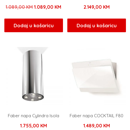
Izvorna
Trenutna
1.089,00
KM
1.089,00
KM
2.149,00
KM
cijena
cijena
bila
je:
Dodaj u košaricu
Dodaj u košaricu
je:
1.089,00 KM.
1.089,00 KM.
Faber napa Cylindra Isola
Faber napa COCKTAIL F80
1.755,00
KM
1.489,00
KM