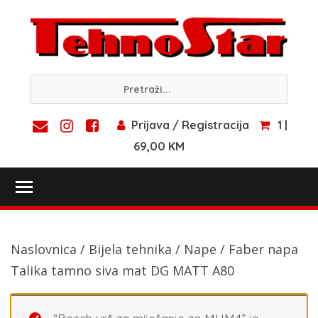
Skip
to
content
Prijava / Registracija
1 |
69,00 KM
Toggle main menu visibility
Naslovnica
/
Bijela tehnika
/
Nape
/ Faber napa
Talika tamno siva mat DG MATT A80