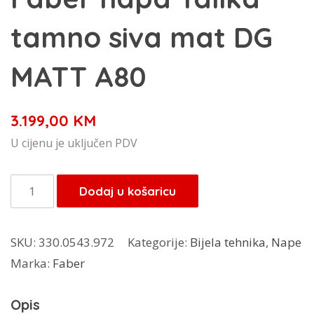
tamno siva mat DG
MATT A80
3.199,00
KM
U cijenu je uključen PDV
Faber
Dodaj u košaricu
napa
Talika
SKU:
330.0543.972
Kategorije:
Bijela tehnika
,
Nape
tamno
Marka:
Faber
siva
mat
Opis
DG