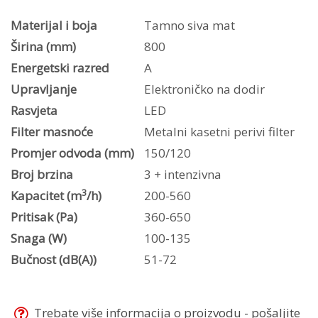
MATT
Materijal i boja
Tamno siva mat
A80
Širina (mm)
800
količina
Energetski razred
A
Upravljanje
Elektroničko na dodir
Rasvjeta
LED
Filter masnoće
Metalni kasetni perivi filter
Promjer odvoda (mm)
150/120
Broj brzina
3 + intenzivna
3
Kapacitet (m
/h)
200-560
Pritisak (Pa)
360-650
Snaga (W)
100-135
Bučnost (dB(A))
51-72
Trebate više informacija o proizvodu - pošaljite