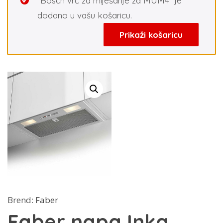
“Bosch vrč za miješanje za MUM4” je
dodano u vašu košaricu.
Prikaži košaricu
Brend:
Faber
Faber napa Inka