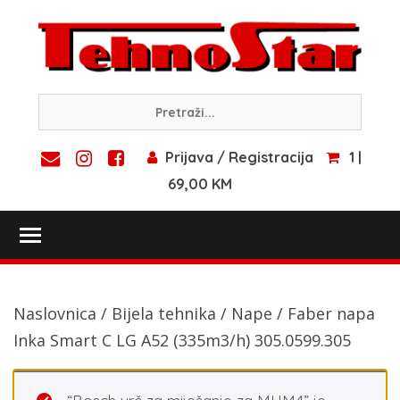
Skip
to
content
Prijava / Registracija
1 |
69,00 KM
Toggle main menu visibility
Naslovnica
/
Bijela tehnika
/
Nape
/ Faber napa
Inka Smart C LG A52 (335m3/h) 305.0599.305