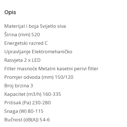
LG
Opis
A52
(335m3/h)
Materijal i boja Svijetlo siva
305.0599.305
Širina (mm) 520
količina
Energetski razred C
Upravljanje Elektromehaničko
Rasvjeta 2 x LED
Filter masnoće Metalni kasetni perivi filter
Promjer odvoda (mm) 150/120
Broj brzina 3
Kapacitet (m3/h) 160-335
Pritisak (Pa) 230-280
Snaga (W) 80-115
Bučnost (dB(A)) 54-6