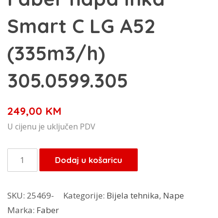
Smart C LG A52
(335m3/h)
305.0599.305
249,00
KM
U cijenu je uključen PDV
Faber
Dodaj u košaricu
napa
Inka
SKU:
25469-
Kategorije:
Bijela tehnika
,
Nape
Smart
Marka:
Faber
C