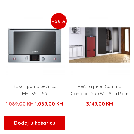
- 26 %
Bosch parna pećnica
Peć na pelet Commo
HMT85DL53
Compact 23 kW – Alfa Plam
Izvorna
Trenutna
1.089,00
KM
1.089,00
KM
3.149,00
KM
cijena
cijena
bila
je:
Dodaj u košaricu
je:
1.089,00 KM.