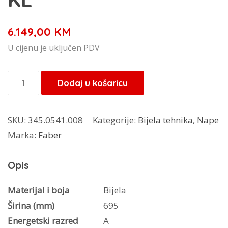
6.149,00
KM
U cijenu je uključen PDV
Faber
Dodaj u košaricu
napa
Glow
SKU:
345.0541.008
Kategorije:
Bijela tehnika
,
Nape
Plus
Marka:
Faber
bijela
WH
Opis
GLOSS
KL
Materijal i boja
Bijela
količina
Širina (mm)
695
Energetski razred
A