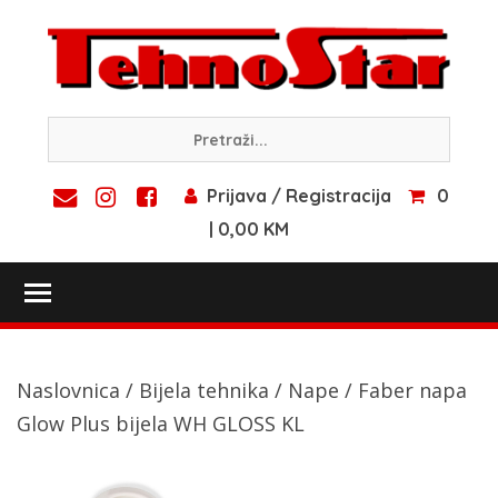
Skip
to
content
Prijava / Registracija
0
| 0,00 KM
Toggle main menu visibility
Naslovnica
/
Bijela tehnika
/
Nape
/ Faber napa
Glow Plus bijela WH GLOSS KL