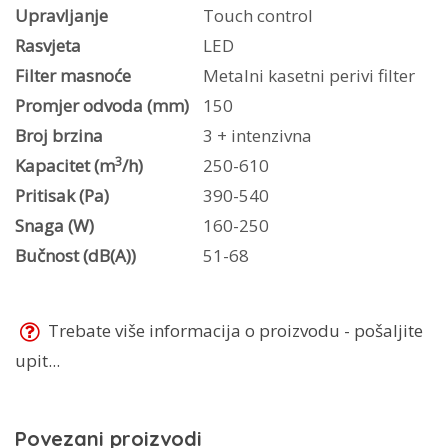
Upravljanje
Touch control
Rasvjeta
LED
Filter masnoće
Metalni kasetni perivi filter
Promjer odvoda (mm)
150
Broj brzina
3 + intenzivna
3
Kapacitet (m
/h)
250-610
Pritisak (Pa)
390-540
Snaga (W)
160-250
Bučnost (dB(A))
51-68
Trebate više informacija o proizvodu - pošaljite
upit...
Povezani proizvodi