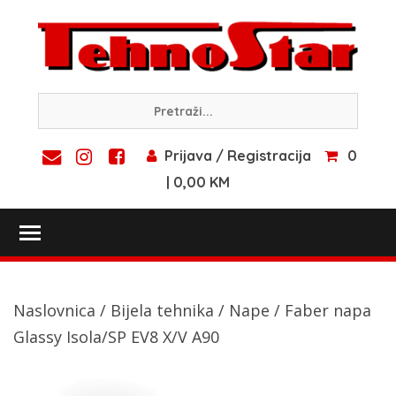
Skip
to
content
Prijava / Registracija
0
| 0,00 KM
Toggle main menu visibility
Naslovnica
/
Bijela tehnika
/
Nape
/ Faber napa
Glassy Isola/SP EV8 X/V A90