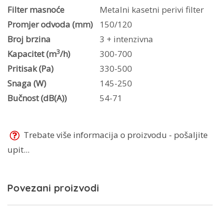
Filter masnoće
Metalni kasetni perivi filter
Promjer odvoda (mm)
150/120
Broj brzina
3 + intenzivna
3
Kapacitet (m
/h)
300-700
Pritisak (Pa)
330-500
Snaga (W)
145-250
Bučnost (dB(A))
54-71
Trebate više informacija o proizvodu - pošaljite
upit...
Povezani proizvodi