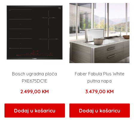
Bosch ugradna ploča
Faber Fabula Plus White
PXE675DC1E
pultna napa
2.499,00
KM
3.479,00
KM
Dodaj u košaricu
Dodaj u košaricu