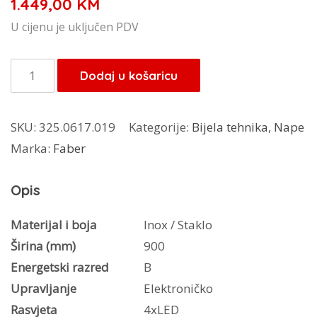
1.449,00
KM
U cijenu je uključen PDV
Faber
Dodaj u košaricu
napa
Glassy
SKU:
325.0617.019
Kategorije:
Bijela tehnika
,
Nape
Isola/SP
Marka:
Faber
EV8
X/V
Opis
A90
količina
Materijal i boja
Inox / Staklo
Širina (mm)
900
Energetski razred
B
Upravljanje
Elektroničko
Rasvjeta
4xLED