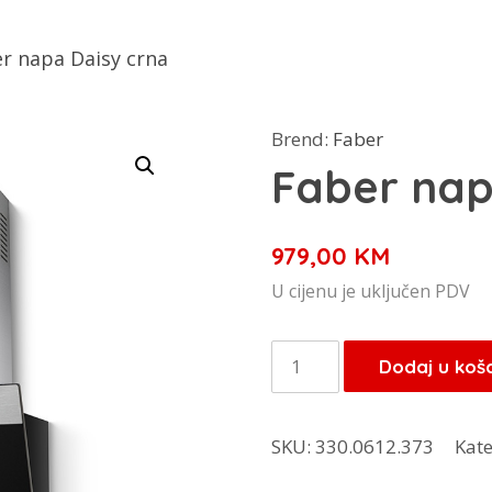
r napa Daisy crna
Brend:
Faber
Faber nap
979,00
KM
U cijenu je uključen PDV
Faber
Dodaj u koš
napa
Daisy
SKU:
330.0612.373
Kate
crna
količina