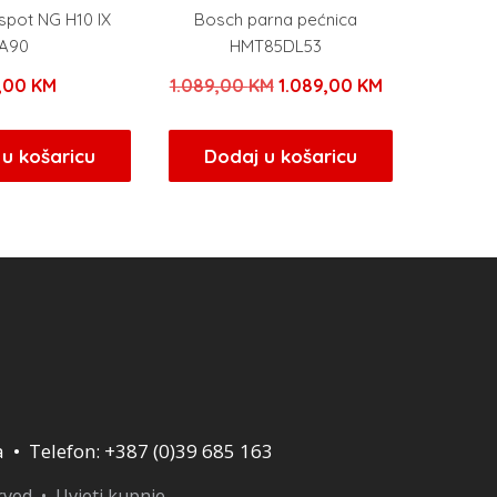
 spot NG H10 IX
Bosch parna pećnica
A90
HMT85DL53
Izvorna
Trenutna
9,00
KM
1.089,00
KM
1.089,00
KM
cijena
cijena
bila
je:
u košaricu
Dodaj u košaricu
je:
1.089,00 KM.
1.089,00 KM.
a • Telefon: +387 (0)39 685 163
erved •
Uvjeti kupnje