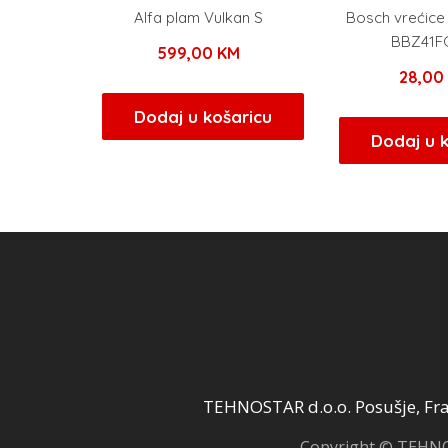
Alfa plam Vulkan S
Bosch vrećice 
BBZ41F
599,00
KM
28,0
Dodaj u košaricu
Dodaj u 
TEHNOSTAR d.o.o. Posušje, Fra 
Copyright © TEHNOS