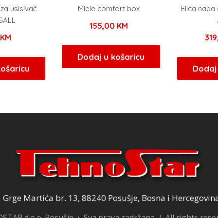
za usisivač
Miele comfort box
Elica napa
GALL
155,00
KM
0
KM
31
Dodaj u košaricu
košaricu
Dodaj 
Grge Martića br. 13, 88240 Posušje, Bosna i Hercegovin
TAR d.o.o. Posušje • Sva prava zadržana / All rights res